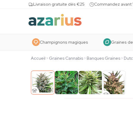
Skip to content
Livraison gratuite dès €25
Commandez avant 10
Champignons magiques
Graines de
Accueil
Graines Cannabis
Banques Graines
Dutc