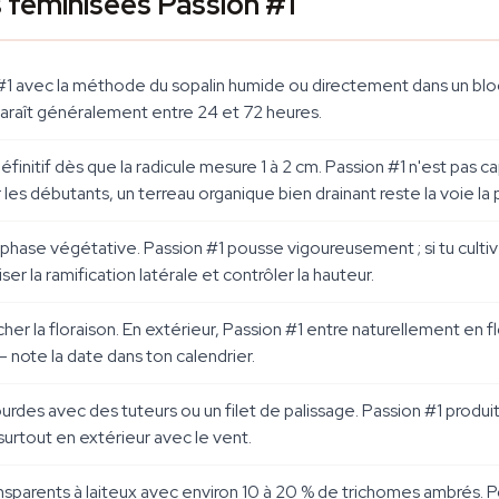
 féminisées Passion #1
#1 avec la méthode du sopalin humide ou directement dans un blo
araît généralement entre 24 et 72 heures.
éfinitif dès que la radicule mesure 1 à 2 cm. Passion #1 n'est pas ca
es débutants, un terreau organique bien drainant reste la voie la p
 phase végétative. Passion #1 pousse vigoureusement ; si tu culti
er la ramification latérale et contrôler la hauteur.
er la floraison. En extérieur, Passion #1 entre naturellement en fl
 note la date dans ton calendrier.
lourdes avec des tuteurs ou un filet de palissage. Passion #1 prod
surtout en extérieur avec le vent.
sparents à laiteux avec environ 10 à 20 % de trichomes ambrés. Po