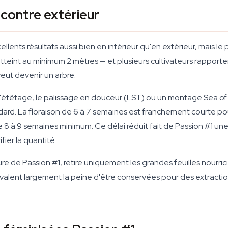
r contre extérieur
llents résultats aussi bien en intérieur qu'en extérieur, mais l
e atteint au minimum 2 mètres — et plusieurs cultivateurs rappor
veut devenir un arbre.
nt. L'étêtage, le palissage en douceur (LST) ou un montage Sea
ard. La floraison de 6 à 7 semaines est franchement courte po
8 à 9 semaines minimum. Ce délai réduit fait de Passion #1 une 
fier la quantité.
cure de Passion #1, retire uniquement les grandes feuilles nourric
alent largement la peine d'être conservées pour des extractions