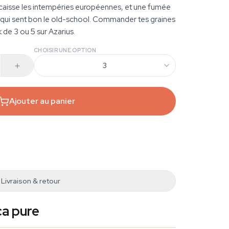
ncaisse les intempéries européennes, et une fumée
 qui sent bon le old-school. Commander tes graines
 de 3 ou 5 sur Azarius.
CHOISIR UNE OPTION
3
Ajouter au panier
Livraison & retour
ca pure