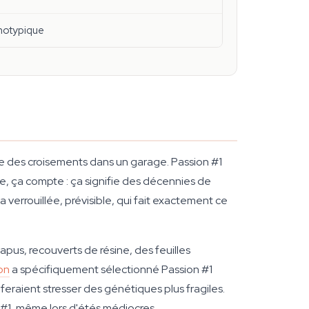
énotypique
le des croisements dans un garage. Passion #1
ree, ça compte : ça signifie des décennies de
a verrouillée, prévisible, qui fait exactement ce
apus, recouverts de résine, des feuilles
on
a spécifiquement sélectionné Passion #1
 feraient stresser des génétiques plus fragiles.
n #1, même lors d'étés médiocres.