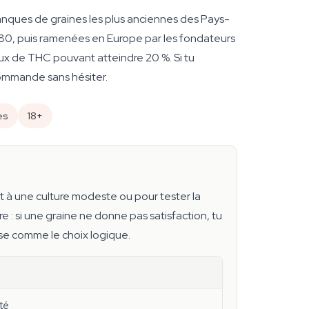
banques de graines les plus anciennes des Pays-
1980, puis ramenées en Europe par les fondateurs
ux de THC pouvant atteindre 20 %. Si tu
commande sans hésiter.
es
18+
 à une culture modeste ou pour tester la
: si une graine ne donne pas satisfaction, tu
pose comme le choix logique.
été