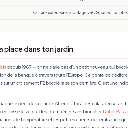
Culture extérieure, montages SOG, sélection ph
 place dans ton jardin
bis
depuis 1987 — on ne parle pas d'un petit nouveau qui brico
utation de la banque à travers toute l'Europe. Ce genre de pedig
s sur un croisement F2 bricolé la saison dernière. C'est une Indic
chaque aspect de la plante. Attends-toi à des colas denses et tr
i encaisse le vent et les intempéries sans broncher.
Dutch Passi
iations de température et les petites erreurs de fertilisation qui
e sortir des récoltes impressionnantes en extérieur avec Passio