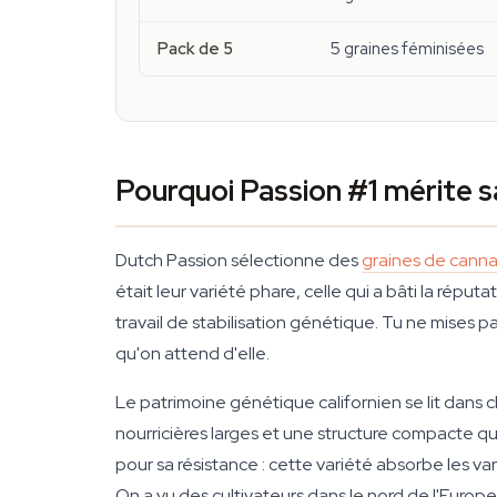
Pack de 5
5 graines féminisées
Pourquoi Passion #1 mérite sa
Dutch Passion sélectionne des
graines de canna
était leur variété phare, celle qui a bâti la rép
travail de stabilisation génétique. Tu ne mises pa
qu'on attend d'elle.
Le patrimoine génétique californien se lit dans 
nourricières larges et une structure compacte qu
pour sa résistance : cette variété absorbe les var
On a vu des cultivateurs dans le nord de l'Europ