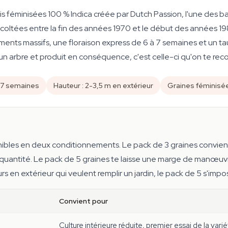
is féminisées 100 % Indica créée par Dutch Passion, l'une des 
récoltées entre la fin des années 1970 et le début des années 
ents massifs, une floraison express de 6 à 7 semaines et un ta
n arbre et produit en conséquence, c'est celle-ci qu'on te re
6-7 semaines
Hauteur : 2-3,5 m en extérieur
Graines féminisé
nibles en deux conditionnements. Le pack de 3 graines convient
antité. Le pack de 5 graines te laisse une marge de manœuvre 
eurs en extérieur qui veulent remplir un jardin, le pack de 5 s'im
Convient pour
Culture intérieure réduite, premier essai de la vari