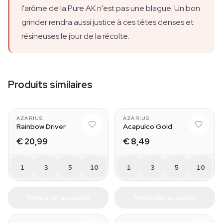
l'arôme de la Pure AK n'est pas une blague. Un bon
grinder rendra aussi justice à ces têtes denses et
résineuses le jour de la récolte.
Produits similaires
AZARIUS
AZARIUS
Rainbow Driver
Acapulco Gold
€ 20,99
€ 8,49
1
3
5
10
1
3
5
10
Ajouter au panier
Ajouter au panier