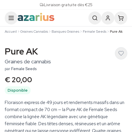
Skip to content
Livraison gratuite dès €25
Accueil
Graines Cannabis
Banques Graines
Female Seeds
Pure Ak
Pure AK
Graines de cannabis
par
Female Seeds
€ 20,00
Disponible
Floraison express de 49 jours et rendements massifs dans un
format compact de 70 cm — la Pure AK de Female Seeds
combine la lignée AK légendaire avec une génétique
féminisée fiable. Des têtes denses, résineuses et un arôme
pénétrant qui ne laisse personne indifférent. Quatre graines