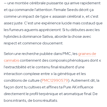
— une montée cérébrale puissante qui arrive rapidement
et qui commande l'attention. Female Seeds décrit ça
comme un impact de type « assassin cérébral », et c'est
assez juste. C'est une expérience lucide mais costaud que
les fumeurs aguerris apprécieront. Si tu débutes avec les
hybrides à dominance Sativa, aborde la chose avec
respect et commence doucement.
Selon une recherche publiée dans PMC, les
graines de
cannabis
contiennent des composés phénoliques dont «
l'extractibilité et le contenu final résultent d'une
interaction complexe entre » la génétique et les
conditions de culture (
PMC12990579
). Autrement dit, la
façon dont tu cultives et affines ta Pure AK influence
directement le profil terpénique et aromatique final. De
bons intrants, de bons résultats.