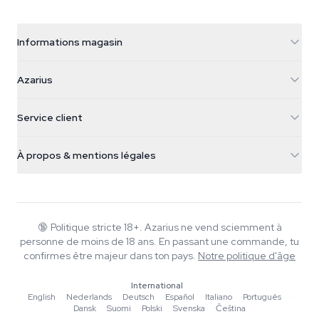
Informations magasin
Azarius
Azarius
Galvaniweg 11
5482 TN Schijndel
Graines de cannabis
Service client
Nederland
Champignons magiques
Infos livraison
support@azarius.com
Smokeshop
À propos & mentions légales
+31(0)204897914
Politique de retour
Smartshop
À propos d'Azarius
Garantie qualité
Herbshop
Wiki
Nous contacter
Growshop
Blog
🔞
Politique stricte 18+. Azarius ne vend sciemment à
FAQ
personne de moins de 18 ans. En passant une commande, tu
Musique
Politique de confidentialité
confirmes être majeur dans ton pays.
Notre politique d'âge
Rédacteurs
International
Normes éditoriales
English
·
Nederlands
·
Deutsch
·
Español
·
Italiano
·
Português
·
Dansk
·
Suomi
·
Polski
·
Svenska
·
Čeština
Outils & Calculateurs