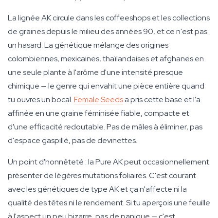
La lignée AK circule dans les coffeeshops et les collections
de graines depuis le milieu des années 90, et ce n'est pas
un hasard. La génétique mélange des origines
colombiennes, mexicaines, thaïlandaises et afghanes en
une seule plante à l'arôme d'une intensité presque
chimique — le genre qui envahit une pièce entière quand
tu ouvres un bocal.
Female Seeds
a pris cette base et l'a
affinée en une graine féminisée fiable, compacte et
d'une efficacité redoutable. Pas de mâles à éliminer, pas
d'espace gaspillé, pas de devinettes.
Un point d'honnêteté : la Pure AK peut occasionnellement
présenter de légères mutations foliaires. C'est courant
avec les génétiques de type AK et ça n'affecte ni la
qualité des têtes ni le rendement. Si tu aperçois une feuille
à l'aspect un peu bizarre, pas de panique — c'est