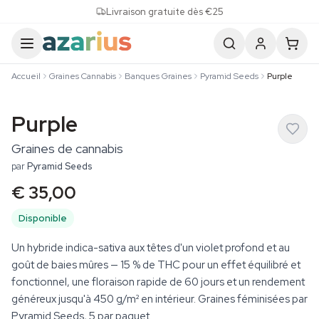
Skip to content
Livraison gratuite dès €25
Accueil
Graines Cannabis
Banques Graines
Pyramid Seeds
Purple
Purple
Graines de cannabis
par
Pyramid Seeds
€ 35,00
Disponible
Un hybride indica-sativa aux têtes d'un violet profond et au
goût de baies mûres — 15 % de THC pour un effet équilibré et
fonctionnel, une floraison rapide de 60 jours et un rendement
généreux jusqu'à 450 g/m² en intérieur. Graines féminisées par
Pyramid Seeds, 5 par paquet.