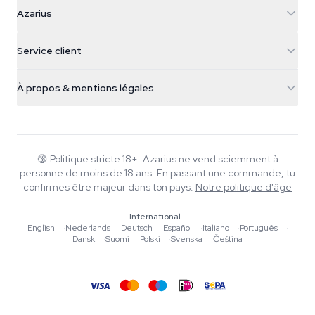
Azarius
Azarius
Galvaniweg 11
5482 TN Schijndel
Graines de cannabis
Service client
Nederland
Champignons magiques
Infos livraison
support@azarius.com
Smokeshop
À propos & mentions légales
+31(0)204897914
Politique de retour
Smartshop
À propos d'Azarius
Garantie qualité
Herbshop
Wiki
Nous contacter
Growshop
Blog
🔞
Politique stricte 18+. Azarius ne vend sciemment à
FAQ
personne de moins de 18 ans. En passant une commande, tu
Musique
Politique de confidentialité
confirmes être majeur dans ton pays.
Notre politique d'âge
Rédacteurs
International
Normes éditoriales
English
·
Nederlands
·
Deutsch
·
Español
·
Italiano
·
Português
·
Dansk
·
Suomi
·
Polski
·
Svenska
·
Čeština
Outils & Calculateurs
Promotions
Plan du site