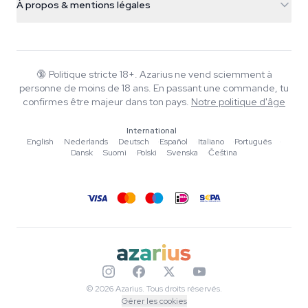
À propos & mentions légales
+31(0)204897914
Politique de retour
Smartshop
À propos d'Azarius
Garantie qualité
Herbshop
Wiki
Nous contacter
Growshop
Blog
🔞
Politique stricte 18+. Azarius ne vend sciemment à
FAQ
personne de moins de 18 ans. En passant une commande, tu
Musique
Politique de confidentialité
confirmes être majeur dans ton pays.
Notre politique d'âge
Rédacteurs
International
Normes éditoriales
English
·
Nederlands
·
Deutsch
·
Español
·
Italiano
·
Português
·
Dansk
·
Suomi
·
Polski
·
Svenska
·
Čeština
Outils & Calculateurs
Promotions
Plan du site
© 2026 Azarius. Tous droits réservés.
Gérer les cookies