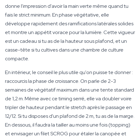
donne l'impression d'avoir la main verte même quand tu
fais le strict minimum. En phase végétative, elle
développe rapidement des ramifications latérales solides
et montre un appétit vorace pour la lumière. Cette vigueur
est un cadeau si tu as de la hauteur sous plafond, et un
casse-tête si tu cultives dans une chambre de culture
compacte.
En intérieur, le conseil le plus utile qu'on puisse te donner :
raccourcis la phase de croissance. On parle de 2-3
semaines de végétatif maximum dans une tente standard
de 1,2 m. Même avec ce timing serré, elle va doubler voire
tripler de hauteur pendant le stretch après le passage en
12/12. Si tu disposes d'un plafond de 2 m, tu as de la marge.
En dessous, il faudra la tailler au moins une fois (topping)
et envisager un filet SCROG pour étaler la canopée et