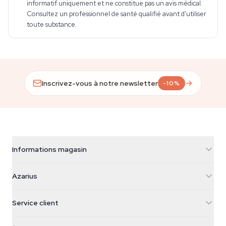
informatif uniquement et ne constitue pas un avis médical.
Consultez un professionnel de santé qualifié avant d'utiliser
toute substance.
Inscrivez-vous à notre newsletter
-10%
Informations magasin
Azarius
Azarius
Galvaniweg 11
5482 TN Schijndel
Graines de cannabis
Service client
Nederland
Champignons magiques
Infos livraison
support@azarius.com
Smokeshop