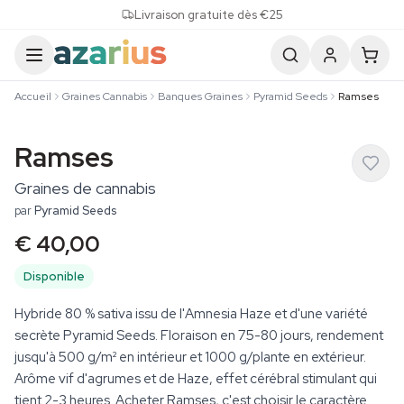
Skip to content
Livraison gratuite dès €25
Accueil
Graines Cannabis
Banques Graines
Pyramid Seeds
Ramses
Ramses
Graines de cannabis
par
Pyramid Seeds
€ 40,00
Disponible
Hybride 80 % sativa issu de l'Amnesia Haze et d'une variété
secrète Pyramid Seeds. Floraison en 75-80 jours, rendement
jusqu'à 500 g/m² en intérieur et 1000 g/plante en extérieur.
Arôme vif d'agrumes et de Haze, effet cérébral stimulant qui
tient 2-3 heures. Acheter Ramses, c'est choisir le caractère