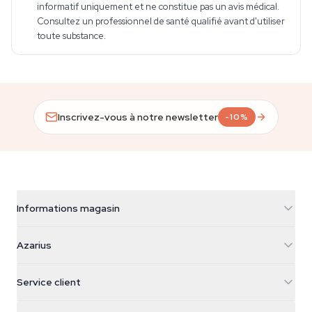
informatif uniquement et ne constitue pas un avis médical.
Consultez un professionnel de santé qualifié avant d'utiliser
toute substance.
Inscrivez-vous à notre newsletter
-10%
Informations magasin
Azarius
Azarius
Galvaniweg 11
5482 TN Schijndel
Graines de cannabis
Service client
Nederland
Champignons magiques
Infos livraison
support@azarius.com