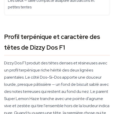
Les deux — taille compacte adaptée aux balcons et
petites tentes
Profil terpénique et caractère des
têtes de Dizzy Dos F1
Dizzy Dos F1 produit des têtes denses et résineuses avec
un profil terpénique riche hérité des deux lignées
parentales. Le côté Dos-Si-Dos apporte une douceur
lourde, presque pâtissière — un fond de biscuit sablé avec
des notes terreuses qui restent au fond du nez. Le parent
Super Lemon Haze tranche avec une pointe d'agrume
vive et zestée qui tire l'ensemble hors de la lourdeur indica
pure. Quand tu ouvres une tête, la première chose qui te