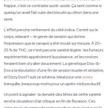
frappe, c'est ce contraste sucré-acide. Ça sent comme si
quelqu'un avait fait cuire des biscuits au citron dans une
serre.
L'effet penche nettement du côté indica. Centré sur le
corps, relaxant — le genre de session qui donne
l'impression que le canapé a été moulé sur mesure. À 20–
25 % de THC, ce n'est pas une variété légère : les fumeurs
expérimentés apprécieront la puissance, et les novices
feraient bien d'y aller doucement. La génétique Dos-Si-
Dos a la réputation d'une fin de session lourde et sédative,
et Dizzy Dos F1 suit ce schéma. Idéal pour une
soirée
tranquille, beaucoup moins pour un après-midi productif.
Un point à signaler : la densité des têtes de cette variété
rend la circulation d'air critique en fin de floraison. Ces
colas épais et compacts sont superbes, mais c'est aussi là