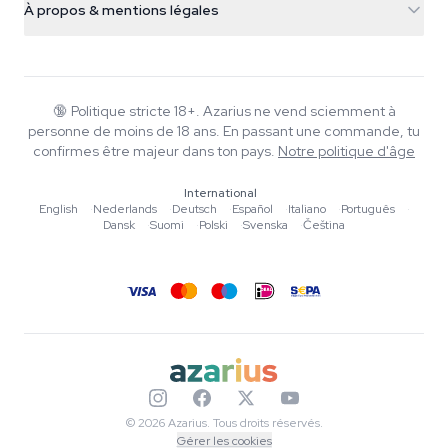
Smokeshop
À propos & mentions légales
+31(0)204897914
Politique de retour
Smartshop
À propos d'Azarius
Garantie qualité
Herbshop
Wiki
Nous contacter
Growshop
Blog
🔞
Politique stricte 18+. Azarius ne vend sciemment à
FAQ
personne de moins de 18 ans. En passant une commande, tu
Musique
Politique de confidentialité
confirmes être majeur dans ton pays.
Notre politique d'âge
Rédacteurs
International
Normes éditoriales
English
·
Nederlands
·
Deutsch
·
Español
·
Italiano
·
Português
·
Dansk
·
Suomi
·
Polski
·
Svenska
·
Čeština
Outils & Calculateurs
Promotions
Plan du site
© 2026 Azarius. Tous droits réservés.
Gérer les cookies