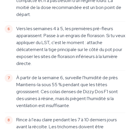
compacte et n'a pas besoin d'un régime lourd. La
moitié de la dose recommandée est un bon point de
départ.
Vers les semaines 4 à 5, les premières pré-fleurs
apparaissent. Passe à un engrais de floraison. Si tu veux
appliquer du LST, c'est le moment : attache
délicatement la tige principale sur le côté du pot pour
exposer les sites de floraison inférieurs à la lumière
directe.
À partir de la semaine 6, surveille l'humidité de près.
Maintiens-la sous 55 % pendant que les têtes
grossissent. Ces colas denses de Dizzy Dos F1 sont
des usines à résine, mais ils piègent l'humidité si la
ventilation est insuffisante.
Rince à l'eau claire pendant les 7 à 10 derniers jours
avant la récolte. Les trichomes doivent être