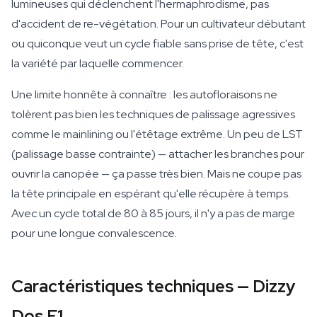
lumineuses qui déclenchent l'hermaphrodisme, pas
d'accident de re-végétation. Pour un cultivateur débutant
ou quiconque veut un cycle fiable sans prise de tête, c'est
la variété par laquelle commencer.
Une limite honnête à connaître : les autofloraisons ne
tolèrent pas bien les techniques de palissage agressives
comme le mainlining ou l'étêtage extrême. Un peu de LST
(palissage basse contrainte) — attacher les branches pour
ouvrir la canopée — ça passe très bien. Mais ne coupe pas
la tête principale en espérant qu'elle récupère à temps.
Avec un cycle total de 80 à 85 jours, il n'y a pas de marge
pour une longue convalescence.
Caractéristiques techniques — Dizzy
Dos F1