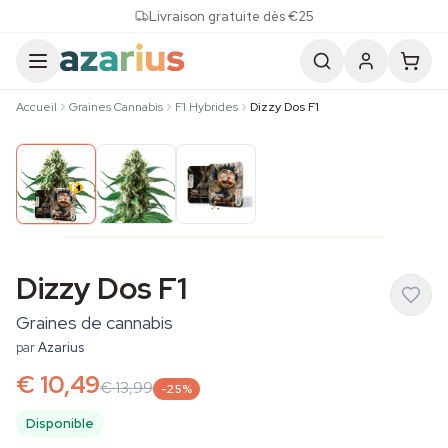
Skip to content
Livraison gratuite dès €25
Accueil
Graines Cannabis
F1 Hybrides
Dizzy Dos F1
Dizzy Dos F1
Graines de cannabis
par
Azarius
€ 10,49
€ 13,99
-25%
Disponible