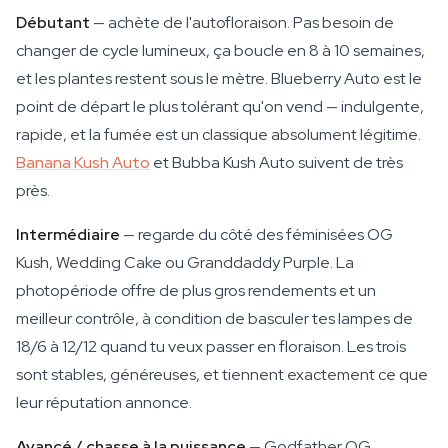
Débutant
— achète de l'autofloraison. Pas besoin de
changer de cycle lumineux, ça boucle en 8 à 10 semaines,
et les plantes restent sous le mètre. Blueberry Auto est le
point de départ le plus tolérant qu'on vend — indulgente,
rapide, et la fumée est un classique absolument légitime.
Banana Kush Auto
et Bubba Kush Auto suivent de très
près.
Intermédiaire
— regarde du côté des féminisées OG
Kush, Wedding Cake ou Granddaddy Purple. La
photopériode offre de plus gros rendements et un
meilleur contrôle, à condition de basculer tes lampes de
18/6 à 12/12 quand tu veux passer en floraison. Les trois
sont stables, généreuses, et tiennent exactement ce que
leur réputation annonce.
Avancé / chasse à la puissance
— Godfather OG,