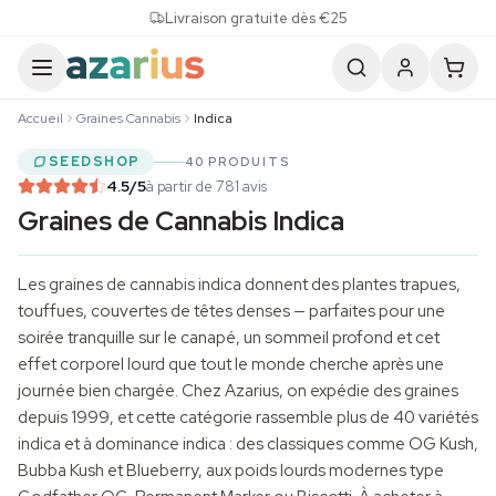
Skip to content
Livraison gratuite dès €25
Accueil
Graines Cannabis
Indica
SEEDSHOP
40 PRODUITS
4.5
/5
à partir de 781 avis
Graines de Cannabis Indica
Les
graines de cannabis
indica donnent des plantes trapues,
touffues, couvertes de têtes denses — parfaites pour une
soirée
tranquille sur le canapé, un
sommeil
profond et cet
effet corporel lourd que tout le monde cherche après une
journée bien chargée. Chez Azarius, on expédie des graines
depuis 1999, et cette catégorie rassemble plus de 40 variétés
indica et à dominance indica : des classiques comme OG Kush,
Bubba Kush et Blueberry, aux poids lourds modernes type