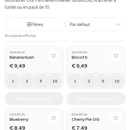
Godfather OG, Permanent Marker ou Biscotti. À acheter à
l'unité ou en pack de 10.
Filtres
Par défaut
40 produits affichés
AZARIUS
AZARIUS
Banana Kush
Biscotti
€ 9,49
€ 9,49
1
3
5
10
1
3
5
10
Ajouter au panier
Ajouter au panier
AZARIUS
AZARIUS
Blueberry
Cherry Pie OG
€ 8,49
€ 7,49