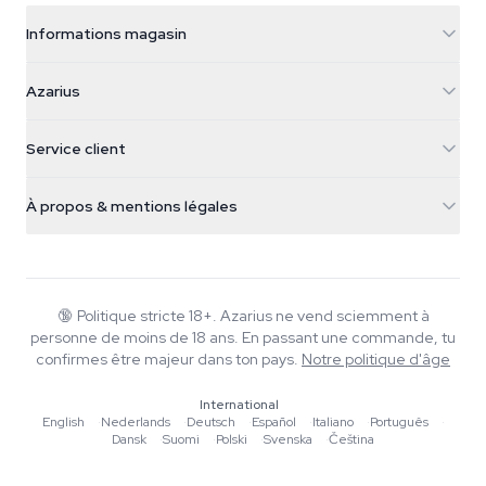
Informations magasin
Azarius
Azarius
Galvaniweg 11
5482 TN Schijndel
Graines de cannabis
Service client
Nederland
Champignons magiques
Infos livraison
support@azarius.com
Smokeshop
À propos & mentions légales
+31(0)204897914
Politique de retour
Smartshop
À propos d'Azarius
Garantie qualité
Herbshop
Wiki
Nous contacter
Growshop
Blog
🔞
Politique stricte 18+. Azarius ne vend sciemment à
FAQ
personne de moins de 18 ans. En passant une commande, tu
Musique
Politique de confidentialité
confirmes être majeur dans ton pays.
Notre politique d'âge
Rédacteurs
International
Normes éditoriales
English
·
Nederlands
·
Deutsch
·
Español
·
Italiano
·
Português
·
Dansk
·
Suomi
·
Polski
·
Svenska
·
Čeština
Outils & Calculateurs
Promotions