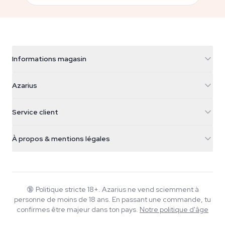
Informations magasin
Azarius
Azarius
Galvaniweg 11
5482 TN Schijndel
Graines de cannabis
Service client
Nederland
Champignons magiques
Infos livraison
support@azarius.com
Smokeshop
À propos & mentions légales
+31(0)204897914
Politique de retour
Smartshop
À propos d'Azarius
Garantie qualité
Herbshop
Wiki
Nous contacter
Growshop
Blog
🔞
Politique stricte 18+. Azarius ne vend sciemment à
FAQ
personne de moins de 18 ans. En passant une commande, tu
Rédacteurs
Politique de confidentialité
confirmes être majeur dans ton pays.
Notre politique d'âge
Normes éditoriales