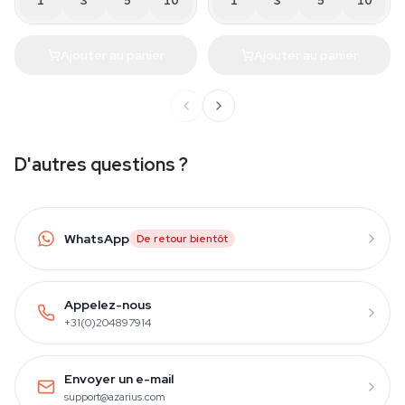
1
3
5
10
1
3
5
10
Ajouter au panier
Ajouter au panier
D'autres questions ?
WhatsApp
De retour bientôt
Appelez-nous
+31(0)204897914
Envoyer un e-mail
support@azarius.com