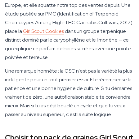
Europe, et elle squatte notre top des ventes depuis. Une
étude publiée sur PMC (Identification of Terpenoid
Chemotypes Among High-THC Cannabis Cultivars, 2017)
place la
Girl Scout Cookies
dans un groupe terpénique
distinct dominé par le caryophyllène et le limonène — ce
qui explique ce parfum de baies sucrées avec une pointe
poivrée et terreuse.
Une remarque honnête : la GSC n'est pas la variété la plus
indulgente pour un tout premier essai. Elle récompense la
patience et une bonne hygiène de culture. Si tu démarres
vraiment de zéro, une autofloraison stable te conviendra
mieux. Mais si tu as déjà bouclé un cycle et que tu veux
passer au niveau supérieur, c'est la suite logique.
Choisir ton pack de graines Girl Scout