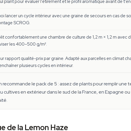
ul plant pour évaluer l'étirement et le profil aromatique avant de t'
oi lancer un cycle intérieur avec une graine de secours en cas de s
ontage SCROG.
it confortablement une chambre de culture de 1,2 m × 1,2 m avec d
viser les 400–500 g/m².
eur rapport qualité-prix par graine. Adapté aux parcelles en climat 
enchaîner plusieurs cycles en intérieur.
 on recommande le pack de 5 : assez de plants pour remplir une t
tu cultives en extérieur dans le sud de la France, en Espagne o
ité.
ue de la Lemon Haze