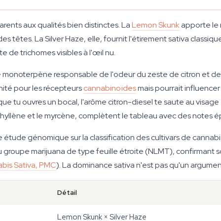
ents aux qualités bien distinctes. La
Lemon Skunk
apporte le 
s têtes. La Silver Haze, elle, fournit l'étirement sativa classiq
e de trichomes visibles à l'œil nu.
 monoterpène responsable de l'odeur du zeste de citron et de
nité pour les récepteurs
cannabinoïdes
mais pourrait influence
e tu ouvres un bocal, l'arôme citron-diesel te saute au visage —
hyllène et le myrcène, complètent le tableau avec des notes ép
ne étude génomique sur la classification des cultivars de cannab
 groupe marijuana de type feuille étroite (NLMT), confirmant so
bis Sativa, PMC
). La dominance sativa n'est pas qu'un argumen
Détail
Lemon Skunk × Silver Haze