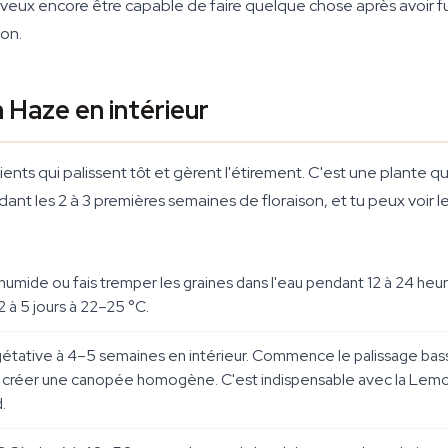
 tu veux encore être capable de faire quelque chose après avoir 
ion.
 Haze en intérieur
nts qui palissent tôt et gèrent l'étirement. C'est une plante q
nt les 2 à 3 premières semaines de floraison, et tu peux voir les
humide ou fais tremper les graines dans l'eau pendant 12 à 24 heures
à 5 jours à 22–25 °C.
gétative à 4–5 semaines en intérieur. Commence le palissage bass
ur créer une canopée homogène. C'est indispensable avec la Lemon
.