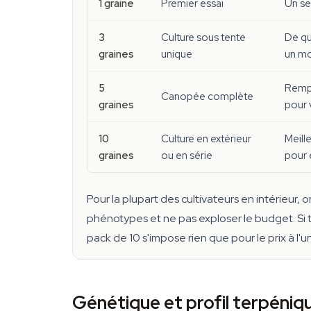
1 graine
Premier essai
Un se
3
Culture sous tente
De qu
graines
unique
un m
5
Rempl
Canopée complète
graines
pour 
10
Culture en extérieur
Meill
graines
ou en série
pour 
Pour la plupart des cultivateurs en intérieur,
phénotypes et ne pas exploser le budget. Si 
pack de 10 s'impose rien que pour le prix à l'un
Génétique et profil terpéniq