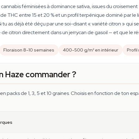
cannabis féminisées à dominance sativa, issues du croisement 
de THC entre 15 et 20 % et un profil terpénique dominé par le l
Si tu as déjà été déçu par une soi-disant « variété citron » qui 
de citron directement dans un jerrycan de gasoil — et que le ré
Floraison 8–10 semaines
400–500 g/m² en intérieur
Profil
on Haze commander ?
n packs de 1, 3, 5 et 10 graines. Choisis en fonction de ton e
rques