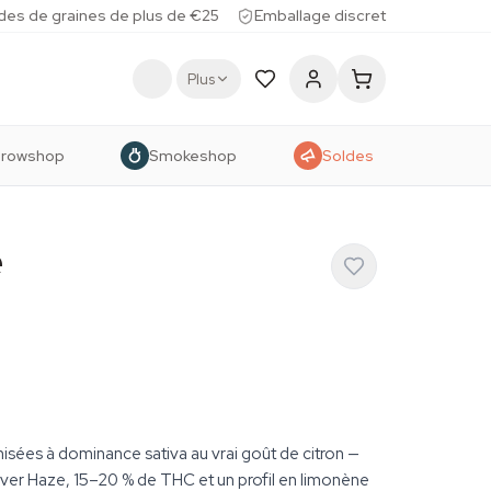
des de graines de plus de €25
Emballage discret
Plus
rowshop
Smokeshop
Soldes
e
isées à dominance sativa au vrai goût de citron —
ver Haze, 15–20 % de THC et un profil en limonène