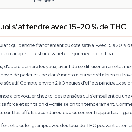
Féminisée
quoi s'attendre avec 15–20 % de THC
ulant qui penche franchement du côté sativa. Avec 15 à 20 % de
r au canapé — c'est une variété de journée, point final.
s, d'abord derrière les yeux, avant de se diffuser en un état me
nvie de parler et une clarté mentale qui se prête bien au trava
 de sédatif. Compte environ 2 à 3 heures d'effets principaux se
endance à provoquer chez toi des pensées qui s'emballent ou une
s sa force et son talon d'Achille selon ton tempérament. Commen
s sont les effets secondaires les plus souvent rapportés — gar
s fort et plus longtemps avec des taux de THC pouvant atteindr