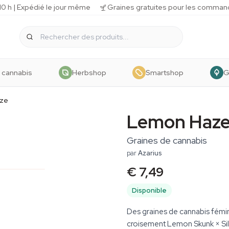
 h | Expédié le jour même
Graines gratuites pour les comman
 cannabis
Herbshop
Smartshop
G
ze
Lemon Haz
Graines de cannabis
par
Azarius
€ 7,49
Disponible
Des graines de cannabis fémin
croisement Lemon Skunk × Sil