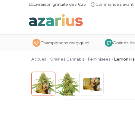
Skip to content
Livraison gratuite dès €25
Commandez avant 10
Champignons magiques
Graines de
Accueil
Graines Cannabis
Feminisees
Lemon Ha