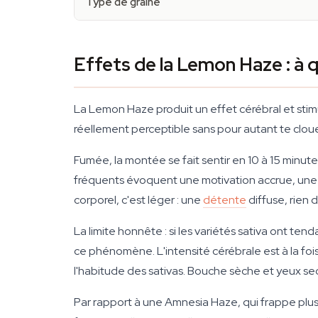
Type de graine
Effets de la Lemon Haze : à 
La Lemon Haze produit un effet cérébral et stim
réellement perceptible sans pour autant te cloue
Fumée, la montée se fait sentir en 10 à 15 minute
fréquents évoquent une motivation accrue, une e
corporel, c'est léger : une
détente
diffuse, rien
La limite honnête : si les variétés sativa ont t
ce phénomène. L'intensité cérébrale est à la foi
l'habitude des sativas. Bouche sèche et yeux sec
Par rapport à une Amnesia Haze, qui frappe plu