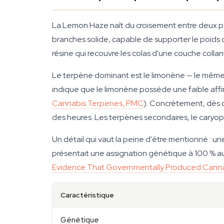
La Lemon Haze naît du croisement entre deux par
branches solide, capable de supporter le poids de
résine qui recouvre les colas d'une couche collant
Le terpène dominant est le limonène — le même
indique que le limonène possède une faible affi
Cannabis Terpenes, PMC
). Concrètement, dès qu
des heures. Les terpènes secondaires, le caryop
Un détail qui vaut la peine d'être mentionné : u
présentait une assignation génétique à 100 % au
Evidence That Governmentally Produced Canna
Caractéristique
Génétique