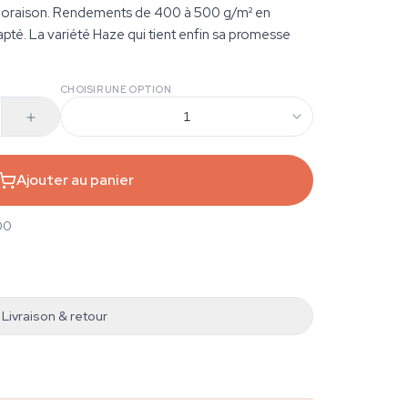
i-floraison. Rendements de 400 à 500 g/m² en
apté. La variété Haze qui tient enfin sa promesse
CHOISIR UNE OPTION
1
Ajouter au panier
00
Livraison & retour