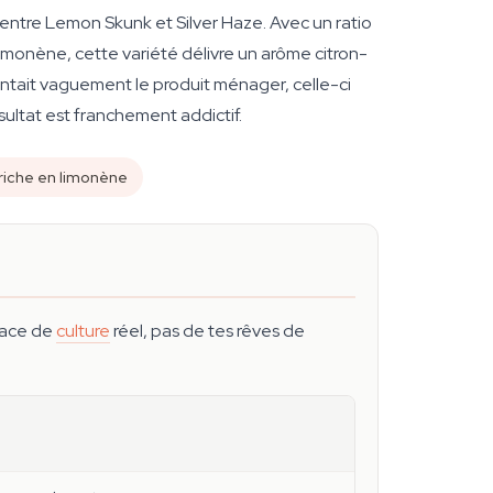
entre Lemon Skunk et Silver Haze. Avec un ratio
imonène, cette variété délivre un arôme citron-
sentait vaguement le produit ménager, celle-ci
sultat est franchement addictif.
 riche en limonène
space de
culture
réel, pas de tes rêves de