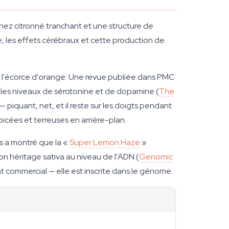
nez citronné tranchant et une structure de
ue, les effets cérébraux et cette production de
 l'écorce d'orange. Une revue publiée dans PMC
r les niveaux de sérotonine et de dopamine (
The
 piquant, net, et il reste sur les doigts pendant
icées et terreuses en arrière-plan.
is a montré que la «
Super Lemon Haze
»
n héritage sativa au niveau de l'ADN (
Genomic
t commercial — elle est inscrite dans le génome.