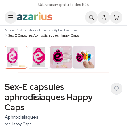
Skip to content
Livraison gratuite dès €25
Accueil
Smartshop
Effects
Aphrodisiaques
Sex E Capsules Aphrodisiaques Happy Caps
Sex-E capsules
aphrodisiaques Happy
Caps
Aphrodisiaques
par
Happy Caps