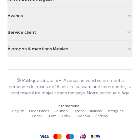
Azarius
Azarius
Galvaniweg 11
5482 TN Schijndel
Graines de cannabis
Service client
Nederland
Champignons magiques
Infos livraison
support@azarius.com
Smokeshop
À propos & mentions légales
+31(0)204897914
Politique de retour
Smartshop
À propos d'Azarius
Garantie qualité
Herbshop
Wiki
Nous contacter
Growshop
Blog
🔞
Politique stricte 18+. Azarius ne vend sciemment à
FAQ
personne de moins de 18 ans. En passant une commande, tu
Rédacteurs
Politique de confidentialité
confirmes être majeur dans ton pays.
Notre politique d'âge
Normes éditoriales
International
Outils & Calculateurs
English
·
Nederlands
·
Deutsch
·
Español
·
Italiano
·
Português
·
Dansk
·
Suomi
·
Polski
·
Svenska
·
Čeština
Promotions
Plan du site