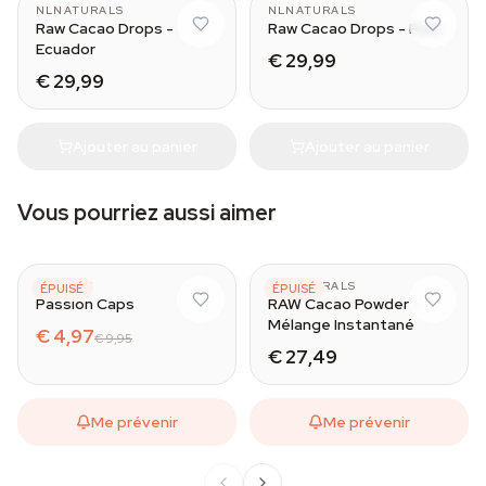
NLNATURALS
NLNATURALS
Raw Cacao Drops -
Raw Cacao Drops - Peru
Ecuador
€ 29,99
€ 29,99
Ajouter au panier
Ajouter au panier
Vous pourriez aussi aimer
AZARIUS
NLNATURALS
ÉPUISÉ
ÉPUISÉ
Passion Caps
RAW Cacao Powder -
Mélange Instantané
€ 4,97
€ 9,95
€ 27,49
Me prévenir
Me prévenir