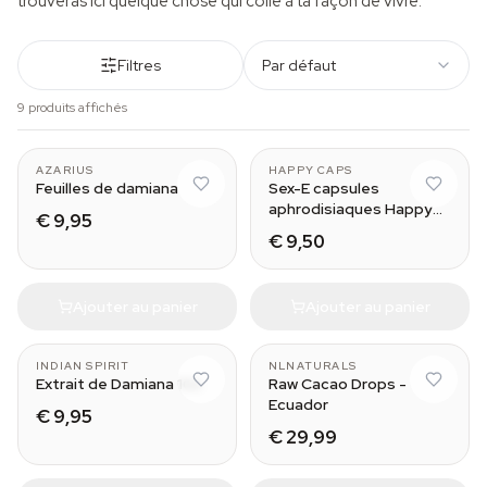
trouveras ici quelque chose qui colle à ta façon de vivre.
Filtres
Par défaut
9 produits affichés
AZARIUS
HAPPY CAPS
Feuilles de damiana
Sex-E capsules
aphrodisiaques Happy
€ 9,95
Caps
€ 9,50
Ajouter au panier
Ajouter au panier
INDIAN SPIRIT
NLNATURALS
Extrait de Damiana 10x
Raw Cacao Drops -
Ecuador
€ 9,95
€ 29,99