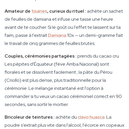
Amateur de
tisanes
, curieux du rituel :
achète un sachet
de feuilles de damiana et infuse une tasse une heure
avant de te coucher. Si le goût ou l'effet te laissent sur ta
faim, passe à l'extrait
Damiana
10x — un demi-gramme fait
le travail de cinq grammes de feuilles brutes.
Couples, cérémonies partagées :
prends du cacao cru.
Les pépites d'Équateur (fève Arriba Nacional) sont
florales et se dissolvent facilement ; la pâte du Pérou
(Criollo) est plus dense, plus traditionnelle pour la
cérémonie. Le mélange instantané est l'option à
commander si tu veux un cacao cérémoniel correct en 90
secondes, sans sortir le mortier.
Bricoleur de teintures :
achète du
clavo huasca
. La
poudre s'extrait plus vite dans l'alcool, l'écorce en copeaux