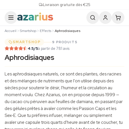
Skip to content
Livraison gratuite dès €25
Accueil
Smartshop
Effects
Aphrodisiaques
SMARTSHOP
9 PRODUITS
4.5
/5
à partir de 781 avis
Aphrodisiaques
Les aphrodisiaques naturels, ce sont des plantes, des racines
et des mélanges de nutriments que l'on utilise depuis des
siècles pour soutenir le désir, l'humeur et la circulation au
moment voulu. Chez Azarius, on en propose depuis 1999 —
du cacao cru péruvien aux feuilles de damiana, en passant par
des gélules prêtes à avaler comme les Passion Caps et les
Sex-E. Que tu préfères infuser, mélanger ou simplement
avaler une capsule trois quarts d'heure avant de te coucher, tu