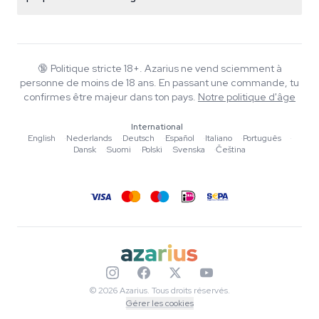
+31(0)204897914
Politique de retour
Smartshop
À propos d'Azarius
Garantie qualité
Herbshop
Wiki
Nous contacter
Growshop
Blog
🔞
Politique stricte 18+. Azarius ne vend sciemment à
FAQ
personne de moins de 18 ans. En passant une commande, tu
Musique
Politique de confidentialité
confirmes être majeur dans ton pays.
Notre politique d'âge
Rédacteurs
International
Normes éditoriales
English
·
Nederlands
·
Deutsch
·
Español
·
Italiano
·
Português
·
Dansk
·
Suomi
·
Polski
·
Svenska
·
Čeština
Outils & Calculateurs
Promotions
Plan du site
© 2026 Azarius. Tous droits réservés.
Gérer les cookies