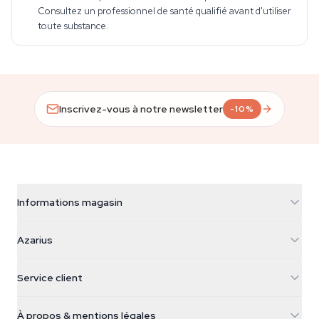
Consultez un professionnel de santé qualifié avant d'utiliser
toute substance.
Inscrivez-vous à notre newsletter
-10%
Informations magasin
Azarius
Azarius
Galvaniweg 11
5482 TN Schijndel
Graines de cannabis
Service client
Nederland
Champignons magiques
Infos livraison
support@azarius.com
Smokeshop
À propos & mentions légales