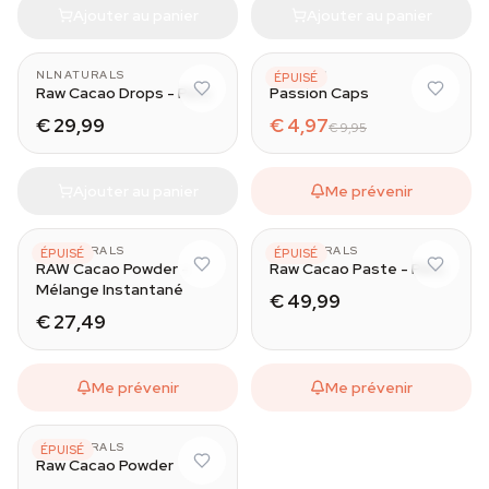
Ajouter au panier
Ajouter au panier
NLNATURALS
AZARIUS
ÉPUISÉ
Raw Cacao Drops - Peru
Passion Caps
€ 29,99
€ 4,97
€ 9,95
Ajouter au panier
Me prévenir
NLNATURALS
NLNATURALS
ÉPUISÉ
ÉPUISÉ
RAW Cacao Powder -
Raw Cacao Paste - Peru
Mélange Instantané
€ 49,99
€ 27,49
Me prévenir
Me prévenir
NLNATURALS
ÉPUISÉ
Raw Cacao Powder