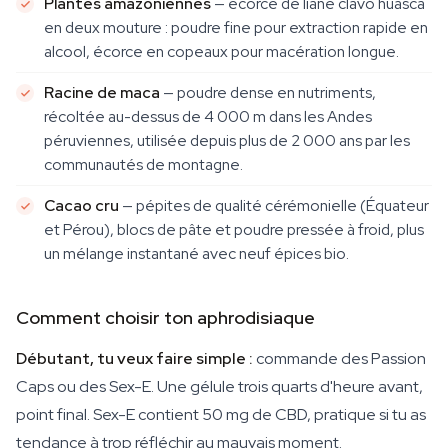
Plantes amazoniennes
— écorce de liane clavo huasca
en deux mouture : poudre fine pour extraction rapide en
alcool, écorce en copeaux pour macération longue.
Racine de maca
— poudre dense en nutriments,
récoltée au-dessus de 4 000 m dans les Andes
péruviennes, utilisée depuis plus de 2 000 ans par les
communautés de montagne.
Cacao cru
— pépites de qualité cérémonielle (Équateur
et Pérou), blocs de pâte et poudre pressée à froid, plus
un mélange instantané avec neuf épices bio.
Comment choisir ton aphrodisiaque
Débutant, tu veux faire simple :
commande des Passion
Caps ou des Sex-E. Une gélule trois quarts d'heure avant,
point final. Sex-E contient 50 mg de CBD, pratique si tu as
tendance à trop réfléchir au mauvais moment.