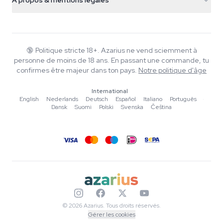
À propos & mentions légales
+31(0)204897914
Politique de retour
Smartshop
À propos d'Azarius
Garantie qualité
Herbshop
Wiki
Nous contacter
Growshop
Blog
🔞
Politique stricte 18+. Azarius ne vend sciemment à
FAQ
personne de moins de 18 ans. En passant une commande, tu
Musique
Politique de confidentialité
confirmes être majeur dans ton pays.
Notre politique d'âge
Rédacteurs
International
Normes éditoriales
English
·
Nederlands
·
Deutsch
·
Español
·
Italiano
·
Português
·
Dansk
·
Suomi
·
Polski
·
Svenska
·
Čeština
Outils & Calculateurs
Promotions
Plan du site
© 2026 Azarius. Tous droits réservés.
Gérer les cookies