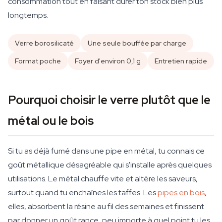
consommation tout en faisant durer ton stock bien plus
longtemps.
Verre borosilicaté
Une seule bouffée par charge
Format poche
Foyer d'environ 0,1 g
Entretien rapide
Pourquoi choisir le verre plutôt que le
métal ou le bois
Si tu as déjà fumé dans une pipe en métal, tu connais ce
goût métallique désagréable qui s'installe après quelques
utilisations. Le métal chauffe vite et altère les saveurs,
surtout quand tu enchaînes les taffes. Les
pipes en bois
,
elles, absorbent la résine au fil des semaines et finissent
par donner un goût rance, peu importe à quel point tu les