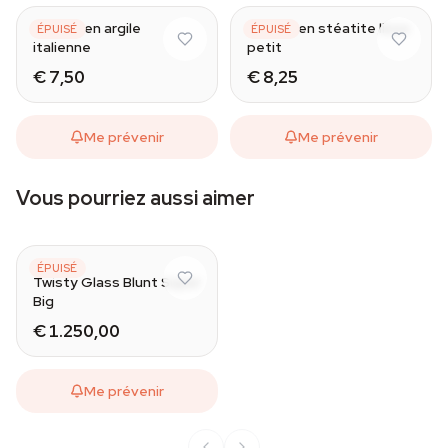
Chillum en argile
Chillum en stéatite lisse
ÉPUISÉ
ÉPUISÉ
italienne
petit
€ 7,50
€ 8,25
Me prévenir
Me prévenir
Vous pourriez aussi aimer
7PIPE
ÉPUISÉ
Twisty Glass Blunt Super
Big
€ 1.250,00
Me prévenir