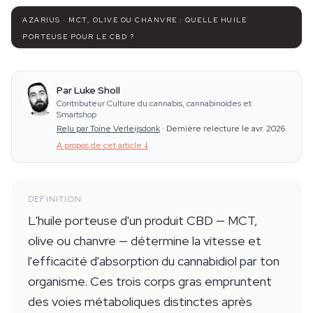
AZARIUS · MCT, OLIVE OU CHANVRE : QUELLE HUILE
PORTEUSE POUR LE CBD ?
Par Luke Sholl
Contributeur Culture du cannabis, cannabinoïdes et
Smartshop
Relu par Toine Verleijsdonk
·
Dernière relecture le avr. 2026
À propos de cet article
↓
DEFINITION
L'huile porteuse d'un produit CBD — MCT,
olive ou chanvre — détermine la vitesse et
l'efficacité d'absorption du cannabidiol par ton
organisme. Ces trois corps gras empruntent
des voies métaboliques distinctes après