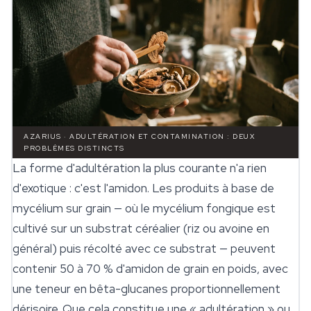
AZARIUS · ADULTÉRATION ET CONTAMINATION : DEUX
PROBLÈMES DISTINCTS
La forme d'adultération la plus courante n'a rien
d'exotique : c'est l'amidon. Les produits à base de
mycélium sur grain — où le mycélium fongique est
cultivé sur un substrat céréalier (riz ou avoine en
général) puis récolté avec ce substrat — peuvent
contenir 50 à 70 % d'amidon de grain en poids, avec
une teneur en bêta-glucanes proportionnellement
dérisoire. Que cela constitue une « adultération » ou