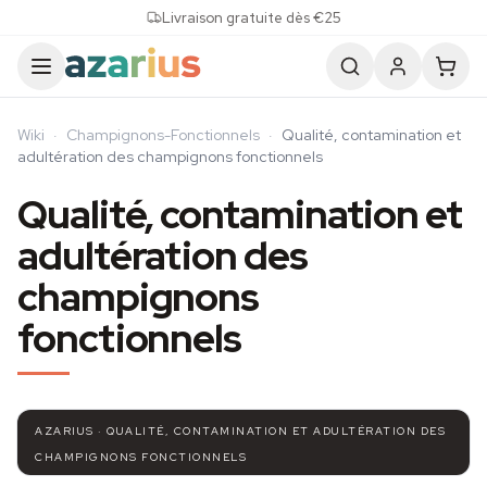
Skip to content
Livraison gratuite dès €25
Wiki
·
Champignons-Fonctionnels
·
Qualité, contamination et
adultération des champignons fonctionnels
Qualité, contamination et
adultération des
champignons
fonctionnels
AZARIUS · QUALITÉ, CONTAMINATION ET ADULTÉRATION DES
CHAMPIGNONS FONCTIONNELS