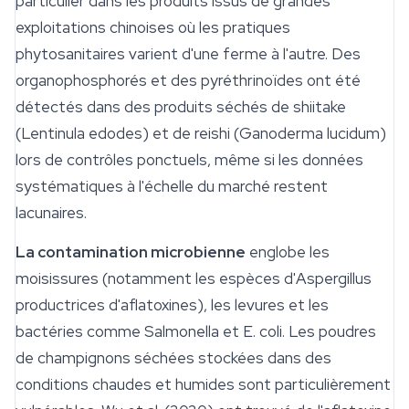
particulier dans les produits issus de grandes
exploitations chinoises où les pratiques
phytosanitaires varient d'une ferme à l'autre. Des
organophosphorés et des pyréthrinoïdes ont été
détectés dans des produits séchés de
shiitake
(
Lentinula edodes
) et de reishi (
Ganoderma lucidum
)
lors de contrôles ponctuels, même si les données
systématiques à l'échelle du marché restent
lacunaires.
La contamination microbienne
englobe les
moisissures (notamment les espèces d'
Aspergillus
productrices d'aflatoxines), les levures et les
bactéries comme
Salmonella
et
E. coli
. Les poudres
de champignons séchées stockées dans des
conditions chaudes et humides sont particulièrement