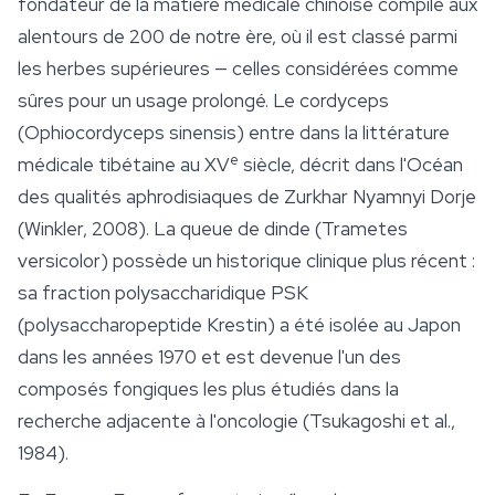
fondateur de la matière médicale chinoise compilé aux
alentours de 200 de notre ère, où il est classé parmi
les herbes supérieures — celles considérées comme
sûres pour un usage prolongé. Le cordyceps
(
Ophiocordyceps sinensis
) entre dans la littérature
e
médicale tibétaine au XV
siècle, décrit dans l'
Océan
des qualités
aphrodisiaques
de Zurkhar Nyamnyi Dorje
(Winkler, 2008). La queue de dinde (
Trametes
versicolor
) possède un historique clinique plus récent :
sa fraction polysaccharidique PSK
(polysaccharopeptide Krestin) a été isolée au Japon
dans les années 1970 et est devenue l'un des
composés fongiques les plus étudiés dans la
recherche adjacente à l'oncologie (Tsukagoshi et al.,
1984).