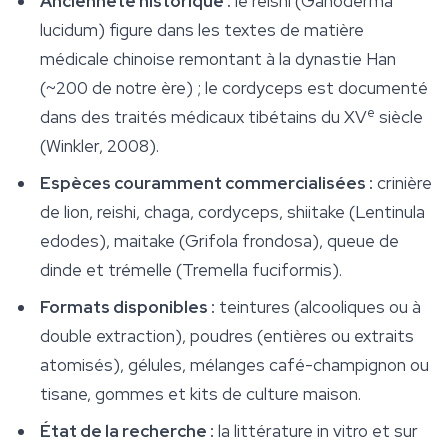
Ancienneté historique :
le reishi (
Ganoderma
lucidum
) figure dans les textes de matière
médicale chinoise remontant à la dynastie Han
(~200 de notre ère) ; le cordyceps est documenté
e
dans des traités médicaux tibétains du XV
siècle
(Winkler, 2008).
Espèces couramment commercialisées :
crinière
de lion, reishi, chaga, cordyceps, shiitake (
Lentinula
edodes
), maitake (
Grifola frondosa
), queue de
dinde et trémelle (
Tremella fuciformis
).
Formats disponibles :
teintures (alcooliques ou à
double extraction), poudres (entières ou extraits
atomisés), gélules, mélanges café-champignon ou
tisane, gommes et kits de culture maison.
État de la recherche :
la littérature in vitro et sur