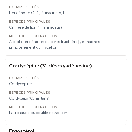
Héricénone C, D ; érinacine A, B
Crinière de lion (
H. erinaceus
)
Alcool (héricénones du corps fructifère) ; érinacines
principalement du mycélium
Cordycépine (3'-désoxyadénosine)
Cordycépine
Cordyceps (
C. militaris
)
Eau chaude ou double extraction
Ergostérol