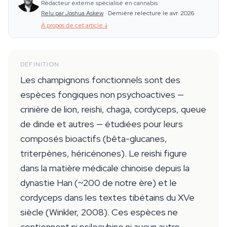
Rédacteur externe spécialisé en cannabis
Relu par Joshua Askew
·
Dernière relecture le avr. 2026
À propos de cet article
↓
DEFINITION
Les champignons fonctionnels sont des
espèces fongiques non psychoactives —
crinière de lion, reishi, chaga, cordyceps, queue
de dinde et autres — étudiées pour leurs
composés bioactifs (bêta-glucanes,
triterpènes, héricénones). Le reishi figure
dans la matière médicale chinoise depuis la
dynastie Han (~200 de notre ère) et le
cordyceps dans les textes tibétains du XVe
siècle (Winkler, 2008). Ces espèces ne
contiennent ni psilocybine ni aucun autre