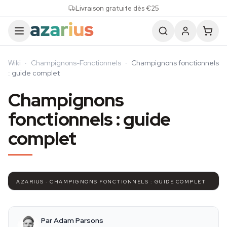
Skip to content
Livraison gratuite dès €25
Wiki
·
Champignons-Fonctionnels
·
Champignons fonctionnels
: guide complet
Champignons
fonctionnels : guide
complet
AZARIUS · CHAMPIGNONS FONCTIONNELS : GUIDE COMPLET
Par Adam Parsons