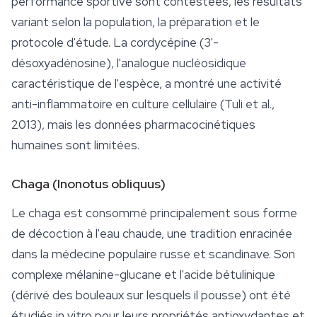
performance sportive sont contestées, les résultats
variant selon la population, la préparation et le
protocole d'étude. La
cordycépine
(3'-
désoxyadénosine), l'analogue nucléosidique
caractéristique de l'espèce, a montré une activité
anti-inflammatoire en culture cellulaire (Tuli et al.,
2013), mais les données pharmacocinétiques
humaines sont limitées.
Chaga (
Inonotus obliquus
)
Le chaga est consommé principalement sous forme
de décoction à l'eau chaude, une tradition enracinée
dans la médecine populaire russe et scandinave. Son
complexe mélanine-glucane et l'acide bétulinique
(dérivé des bouleaux sur lesquels il pousse) ont été
étudiés in vitro pour leurs propriétés antioxydantes et