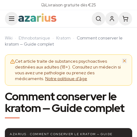
Skip to content
Livraison gratuite dès €25
Wiki
·
Ethnobotanique
·
Kratom
·
Comment conserver le
kratom — Guide complet
Cet article traite de substances psychoactives
destinées aux adultes (18+). Consultez un médecin si
vous avez une pathologie ou prenez des
médicaments.
Notre politique d'âge
Comment conserver le
kratom — Guide complet
AZARIUS · COMMENT CONSERVER LE KRATOM — GUIDE