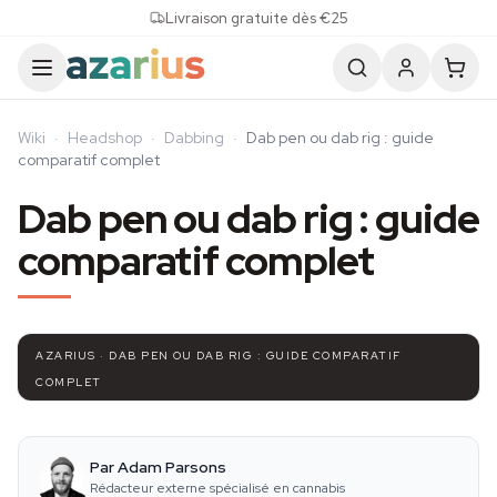
Skip to content
Livraison gratuite dès €25
Wiki
·
Headshop
·
Dabbing
·
Dab pen ou dab rig : guide
comparatif complet
Dab pen ou dab rig : guide
comparatif complet
AZARIUS · DAB PEN OU DAB RIG : GUIDE COMPARATIF
COMPLET
Par Adam Parsons
Rédacteur externe spécialisé en cannabis