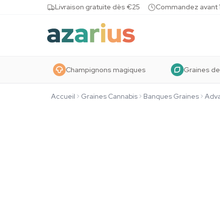
Skip to content
Livraison gratuite dès €25
Commandez avant 10
Champignons magiques
Graines de
Accueil
Graines Cannabis
Banques Graines
Adv