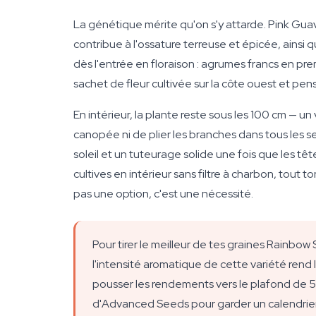
La génétique mérite qu'on s'y attarde. Pink Gua
contribue à l'ossature terreuse et épicée, ainsi 
dès l'entrée en floraison : agrumes francs en pre
sachet de fleur cultivée sur la côte ouest et pens
En intérieur, la plante reste sous les 100 cm — un
canopée ni de plier les branches dans tous les se
soleil et un tuteurage solide une fois que les t
cultives en intérieur sans filtre à charbon, tout 
pas une option, c'est une nécessité.
Pour tirer le meilleur de tes graines Rainbow
l'intensité aromatique de cette variété rend 
pousser les rendements vers le plafond de 55
d'Advanced Seeds pour garder un calendrier