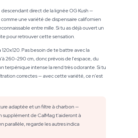
— descendant direct de la lignée OG Kush —
ent comme une variété de dispensaire californien
connaissable entre mille. Si tu as déjà ouvert un
aite pour retrouver cette sensation.
120x120. Pas besoin de te battre avec la
usqu'à 260-290 cm, donc prévois de l'espace, du
n terpénique intense la rend très odorante. Si tu
ltration correctes — avec cette variété, ce n'est
ture adaptée et un filtre à charbon —
un supplément de CalMag t'aideront à
 parallèle, regarde les autres indica