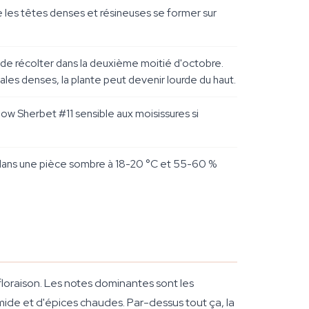
e les têtes denses et résineuses se former sur
ois de récolter dans la deuxième moitié d'octobre.
es denses, la plante peut devenir lourde du haut.
nbow Sherbet #11 sensible aux moisissures si
e dans une pièce sombre à 18-20 °C et 55-60 %
floraison. Les notes dominantes sont les
de et d'épices chaudes. Par-dessus tout ça, la