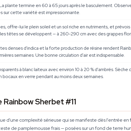
. La plante termine en 60 à 65 jours après le basculement. Observ
 sur cette variété est impressionnante.
es, offre-lui le plein soleil et un sol riche en nutriments, et prév
 les têtes se développent — à 260-290 cm avec des grappes floral
 têtes denses d'indica et la forte production de résine rendent Rai
rnières semaines. Une bonne circulation d'air est indispensable.
nsparents à blanc laiteux avec environ 10 à 20 % d'ambrés. Sèch
e en bocaux en verre pendant au moins deux semaines.
de Rainbow Sherbet #11
que d'une complexité sérieuse qui se manifeste dès l'entrée en 
este de pamplemousse frais — posées sur un fond de terre humi