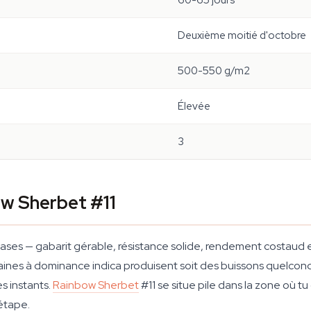
60-65 jours
Deuxième moitié d'octobre
500-550 g/m2
Élevée
3
w Sherbet #11
cases — gabarit gérable, résistance solide, rendement costaud e
s graines à dominance indica produisent soit des buissons quelc
s instants.
Rainbow Sherbet
#11 se situe pile dans la zone où 
étape.