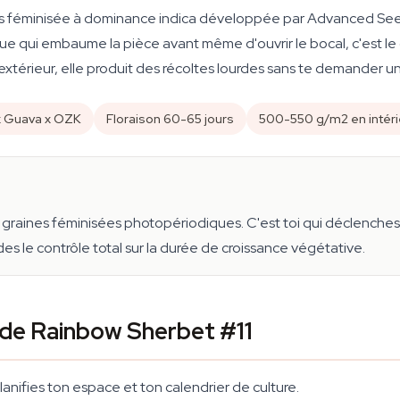
is féminisée à dominance indica développée par Advanced Seed
ue qui embaume la pièce avant même d'ouvrir le bocal, c'est le
extérieur, elle produit des récoltes lourdes sans te demander 
k Guava x OZK
Floraison 60-65 jours
500-550 g/m2 en intéri
raines féminisées photopériodiques. C'est toi qui déclenches l
es le contrôle total sur la durée de croissance végétative.
 de Rainbow Sherbet #11
anifies ton espace et ton calendrier de culture.