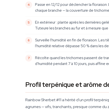
Passe en 12/12 pour déclencher la floraison
chaque branche — la couverture de trichomes
En extérieur : plante après les dernières gelé
Tuteure les branches au fur et à mesure que
Surveille l'humidité en fin de floraison. Les
l'humidité relative dépasse 50 % dans les de
Récolte quand les trichomes passent de tra
d'humidité pendant 7 à 10 jours, puis affin
Profil terpénique et arôme 
Rainbow Sherbet #11 a hérité d'un profil terpéni
agrumes — vifs, tranchants, presque comme du z