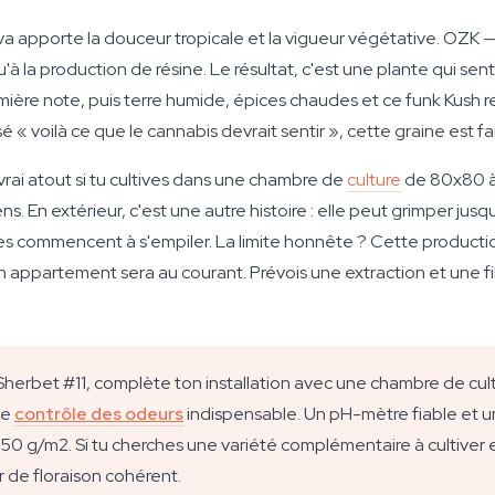
va apporte la douceur tropicale et la vigueur végétative. OZK 
qu'à la production de résine. Le résultat, c'est une plante qui s
mière note, puis terre humide, épices chaudes et ce funk Kush re
é « voilà ce que le cannabis devrait sentir », cette graine est f
 vrai atout si tu cultives dans une chambre de
culture
de 80x80 à 
ns. En extérieur, c'est une autre histoire : elle peut grimper j
êtes commencent à s'empiler. La limite honnête ? Cette productio
ton appartement sera au courant. Prévois une extraction et une fi
 Sherbet #11, complète ton installation avec une chambre de cul
le
contrôle des odeurs
indispensable. Un pH-mètre fiable et 
0 g/m2. Si tu cherches une variété complémentaire à cultiver en
 de floraison cohérent.