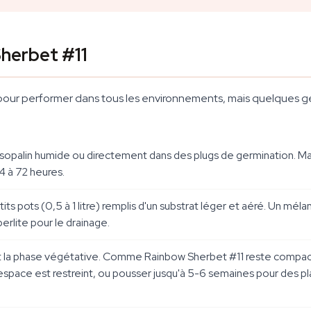
herbet #11
r performer dans tous les environnements, mais quelques gest
sopalin humide ou directement dans des plugs de germination. Mai
4 à 72 heures.
ts pots (0,5 à 1 litre) remplis d'un substrat léger et aéré. Un mél
erlite pour le drainage.
t la phase végétative. Comme Rainbow Sherbet #11 reste compacte
l'espace est restreint, ou pousser jusqu'à 5-6 semaines pour des 