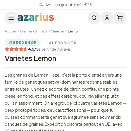
Skip to content
Livraison gratuite dès €25
Accueil
Graines Cannabis
Varietes
Lemon
SEEDSHOP
61 PRODUITS
4.5
/5
à partir de 781 avis
Varietes Lemon
Les graines de Lemon Haze, c'est la porte d'entrée vers une
famille de génétiques sativa-dominantes reconnaissables
entre toutes : un nez d'écorce de citron confite, une pointe
diesel en fond, et des effets cérébraux qui réveillent plutôt
qu'ils n'assomment. On a regroupé ici quatre variétés Lemon —
deux photopériodes, deux autofloraisons — pour que tu
puisses commander ta génétique agrumée sans écumer dix
banques de graines
. Expédition discrète partout en UE, avec