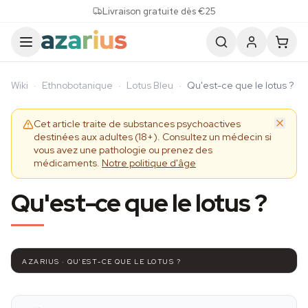
Skip to content
Livraison gratuite dès €25
Wiki
·
Ethnobotanique
·
Lotus Bleu
·
Qu'est-ce que le lotus ?
Cet article traite de substances psychoactives
destinées aux adultes (18+). Consultez un médecin si
vous avez une pathologie ou prenez des
médicaments.
Notre politique d'âge
Qu'est-ce que le lotus ?
AZARIUS · QU'EST-CE QUE LE LOTUS ?