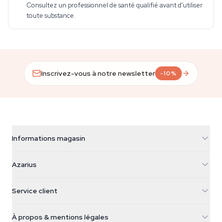
Consultez un professionnel de santé qualifié avant d'utiliser
toute substance.
Inscrivez-vous à notre newsletter
-10%
Informations magasin
Azarius
Azarius
Galvaniweg 11
5482 TN Schijndel
Graines de cannabis
Service client
Nederland
Champignons magiques
Infos livraison
support@azarius.com
Smokeshop
À propos & mentions légales
+31(0)204897914