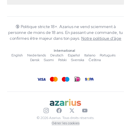
Politique de retour
Smartshop
À propos d'Azarius
Garantie qualité
Herbshop
Wiki
Nous contacter
Growshop
Blog
🔞
Politique stricte 18+. Azarius ne vend sciemment à
FAQ
personne de moins de 18 ans. En passant une commande, tu
Musique
Politique de confidentialité
confirmes être majeur dans ton pays.
Notre politique d'âge
Rédacteurs
International
Normes éditoriales
English
·
Nederlands
·
Deutsch
·
Español
·
Italiano
·
Português
·
Dansk
·
Suomi
·
Polski
·
Svenska
·
Čeština
Outils & Calculateurs
Promotions
Plan du site
© 2026 Azarius. Tous droits réservés.
Gérer les cookies