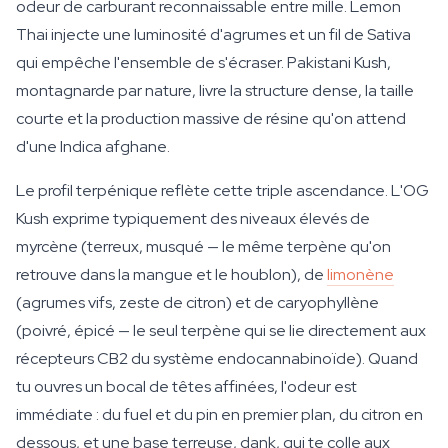
odeur de carburant reconnaissable entre mille. Lemon
Thai injecte une luminosité d'agrumes et un fil de Sativa
qui empêche l'ensemble de s'écraser. Pakistani Kush,
montagnarde par nature, livre la structure dense, la taille
courte et la production massive de résine qu'on attend
d'une Indica afghane.
Le profil terpénique reflète cette triple ascendance. L'OG
Kush exprime typiquement des niveaux élevés de
myrcène (terreux, musqué — le même terpène qu'on
retrouve dans la mangue et le houblon), de
limonène
(agrumes vifs, zeste de citron) et de caryophyllène
(poivré, épicé — le seul terpène qui se lie directement aux
récepteurs CB2 du système endocannabinoïde). Quand
tu ouvres un bocal de têtes affinées, l'odeur est
immédiate : du fuel et du pin en premier plan, du citron en
dessous, et une base terreuse, dank, qui te colle aux