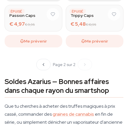
AZARIUS
AZARIUS
ÉPUISÉ
ÉPUISÉ
Passion Caps
Trippy Caps
€ 4,97
€ 5,48
€ 9,95
€ 10,95
Me prévenir
Me prévenir
Page 2 sur 2
Soldes Azarius — Bonnes affaires
dans chaque rayon du smartshop
Que tu cherches à acheter des truffes magiques à prix
cassé, commander des
graines de cannabis
en fin de
série, ou simplement dénicher un vaporisateur d'ancienne