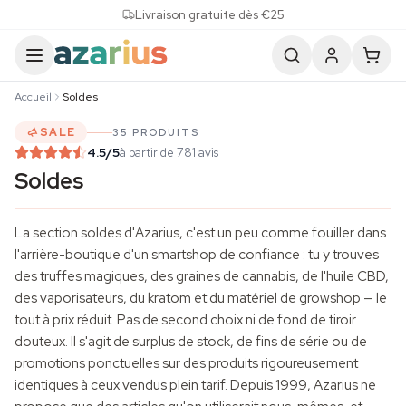
Skip to content
Livraison gratuite dès €25
Accueil
Soldes
SALE
35 PRODUITS
4.5
/5
à partir de 781 avis
Soldes
La section soldes d'Azarius, c'est un peu comme fouiller dans
l'arrière-boutique d'un smartshop de confiance : tu y trouves
des
truffes magiques
, des
graines de cannabis
, de l'
huile CBD
,
des vaporisateurs, du kratom et du matériel de growshop — le
tout à prix réduit. Pas de second choix ni de fond de tiroir
douteux. Il s'agit de surplus de stock, de fins de série ou de
promotions ponctuelles sur des produits rigoureusement
identiques à ceux vendus plein tarif. Depuis 1999, Azarius ne