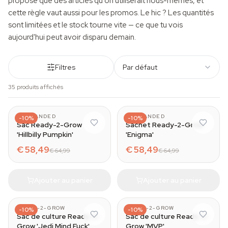
propose que des articles qu'on utiliserait nous-mêmes, et
cette règle vaut aussi pour les promos. Le hic ? Les quantités
sont limitées et le stock tourne vite — ce que tu vois
aujourd'hui peut avoir disparu demain.
Filtres
Par défaut
35 produits affichés
UNBRANDED
UNBRANDED
-10%
-10%
Sac Ready-2-Grow
Sachet Ready-2-Grow
'Hillbilly Pumpkin'
'Enigma'
€ 58,49
€ 58,49
€ 64,99
€ 64,99
Ajouter au panier
Ajouter au panier
READY-2-GROW
READY-2-GROW
-10%
-10%
Sac de culture Ready-2-
Sac de culture Ready-2-
Grow 'Jedi Mind Fuck'
Grow 'MVP'