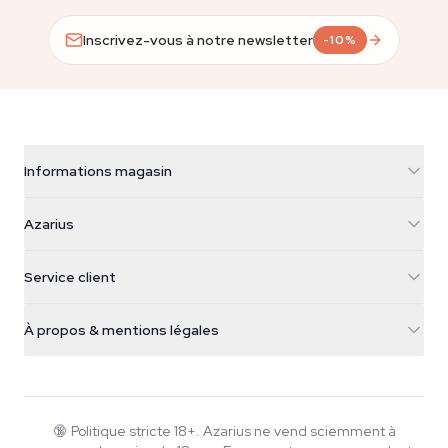
Inscrivez-vous à notre newsletter
-10%
Informations magasin
Azarius
Azarius
Galvaniweg 11
5482 TN Schijndel
Graines de cannabis
Service client
Nederland
Champignons magiques
Infos livraison
support@azarius.com
Smokeshop
À propos & mentions légales
+31(0)204897914
Politique de retour
Smartshop
À propos d'Azarius
Garantie qualité
Herbshop
Wiki
Nous contacter
Growshop
Blog
🔞
Politique stricte 18+. Azarius ne vend sciemment à
FAQ