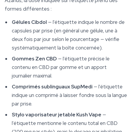
Azarius, la dose indiquée sur l'étiquette prend des
formes différentes :
Gélules Cibdol
— l'étiquette indique le nombre de
capsules par prise (en général une gélule, une à
deux fois par jour selon le pourcentage — vérifie
systématiquement la boîte concernée).
Gommes Zen CBD
— l'étiquette précise le
contenu en CBD par gomme et un apport
journalier maximal.
Comprimés sublinguaux SupMedi
— l'étiquette
indique un comprimé à laisser fondre sous la langue
par prise.
Stylo vaporisateur jetable Kush Vape
—
l'étiquette mentionne le contenu total en CBD
(200 mg par stylo), mais le dosage par inhalation