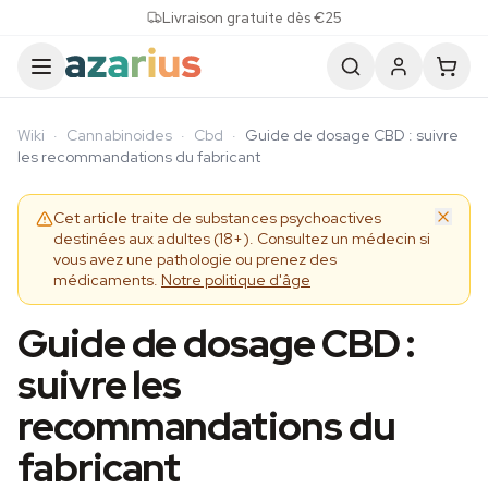
Skip to content
Livraison gratuite dès €25
Wiki
·
Cannabinoides
·
Cbd
·
Guide de dosage CBD : suivre
les recommandations du fabricant
Cet article traite de substances psychoactives
destinées aux adultes (18+). Consultez un médecin si
vous avez une pathologie ou prenez des
médicaments.
Notre politique d'âge
Guide de dosage CBD :
suivre les
recommandations du
fabricant