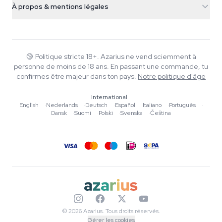
Smokeshop
À propos & mentions légales
+31(0)204897914
Politique de retour
Smartshop
À propos d'Azarius
Garantie qualité
Herbshop
Wiki
Nous contacter
Growshop
Blog
🔞
Politique stricte 18+. Azarius ne vend sciemment à
FAQ
personne de moins de 18 ans. En passant une commande, tu
Musique
Politique de confidentialité
confirmes être majeur dans ton pays.
Notre politique d'âge
Rédacteurs
International
Normes éditoriales
English
·
Nederlands
·
Deutsch
·
Español
·
Italiano
·
Português
·
Dansk
·
Suomi
·
Polski
·
Svenska
·
Čeština
Outils & Calculateurs
Promotions
Plan du site
© 2026 Azarius. Tous droits réservés.
Gérer les cookies