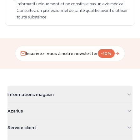
informatif uniquement et ne constitue pas un avis médical.
Consultez un professionnel de santé qualifié avant d'utiliser
toute substance.
Inscrivez-vous à notre newsletter
-10%
Informations magasin
Azarius
Azarius
Galvaniweg 11
5482 TN Schijndel
Graines de cannabis
Service client
Nederland
Champignons magiques
Infos livraison
support@azarius.com