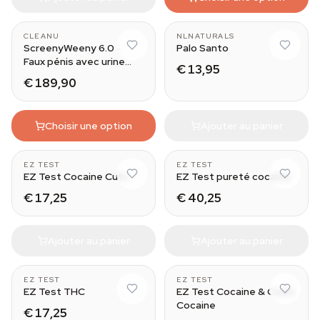
Wood (50 grams)
CLEANU
NLNATURALS
ScreenyWeeny 6.0 -
Palo Santo
Faux pénis avec urine
€ 13,95
synthétique CleanU
€ 189,90
Choisir une option
Ajouter au panier
5
5
EZ TEST
EZ TEST
EZ Test Cocaine Cuts
EZ Test pureté cocaïne
€ 17,25
€ 40,25
Ajouter au panier
Ajouter au panier
5
5
EZ TEST
EZ TEST
EZ Test THC
EZ Test Cocaine & Crack
Cocaine
€ 17,25