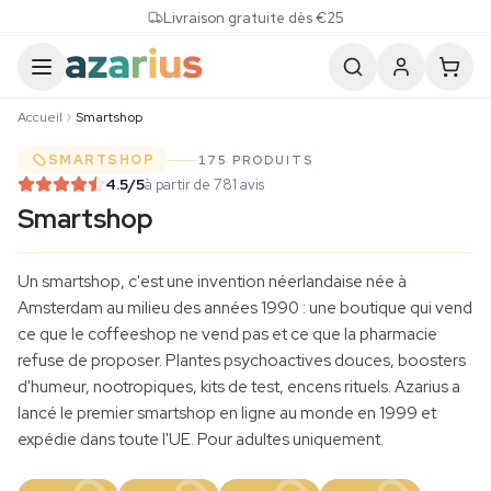
Skip to content
Livraison gratuite dès €25
Accueil
Smartshop
SMARTSHOP
175 PRODUITS
4.5
/5
à partir de 781 avis
Smartshop
Un smartshop, c'est une invention néerlandaise née à
Amsterdam au milieu des années 1990 : une boutique qui vend
ce que le coffeeshop ne vend pas et ce que la pharmacie
refuse de proposer. Plantes psychoactives douces, boosters
d'humeur,
nootropiques
, kits de test, encens rituels. Azarius a
lancé le premier smartshop en ligne au monde en 1999 et
expédie dans toute l'UE. Pour adultes uniquement.