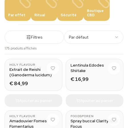
Boutique
Par effet
Ritual
Sécurité
CBD
Filtres
Par défaut
175 produits affichés
Lentinula Edodes
HOLY FLAVOUR
Extrait de Reishi
Shiitake
(Ganoderma lucidum)
€ 16,99
€ 84,99
Ajouter au panier
Ajouter au panier
HOLY FLAVOUR
FOODSPOREN
Amadouvier Fomes
Spray buccal Clarity and
Fomentarius
Focus