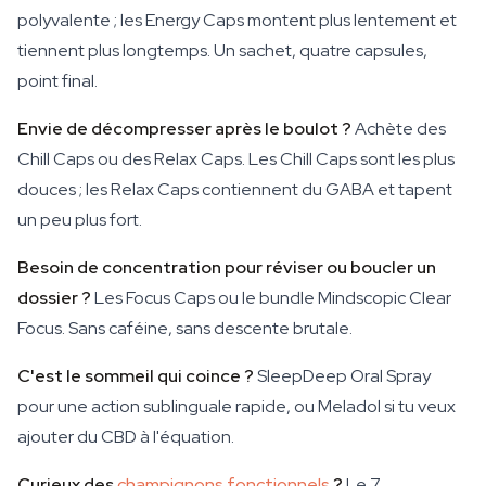
polyvalente ; les Energy Caps montent plus lentement et
tiennent plus longtemps. Un sachet, quatre capsules,
point final.
Envie de décompresser après le boulot ?
Achète des
Chill Caps ou des Relax Caps. Les Chill Caps sont les plus
douces ; les Relax Caps contiennent du GABA et tapent
un peu plus fort.
Besoin de concentration pour réviser ou boucler un
dossier ?
Les Focus Caps ou le bundle Mindscopic Clear
Focus. Sans caféine, sans descente brutale.
C'est le sommeil qui coince ?
SleepDeep Oral Spray
pour une action sublinguale rapide, ou Meladol si tu veux
ajouter du CBD à l'équation.
Curieux des
champignons fonctionnels
?
Le 7