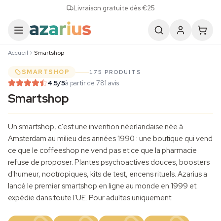
Skip to content
Livraison gratuite dès €25
Accueil
Smartshop
SMARTSHOP
175 PRODUITS
4.5
/5
à partir de 781 avis
Smartshop
Un smartshop, c'est une invention néerlandaise née à
Amsterdam au milieu des années 1990 : une boutique qui vend
ce que le coffeeshop ne vend pas et ce que la pharmacie
refuse de proposer. Plantes psychoactives douces, boosters
d'humeur,
nootropiques
, kits de test, encens rituels. Azarius a
lancé le premier smartshop en ligne au monde en 1999 et
expédie dans toute l'UE. Pour adultes uniquement.