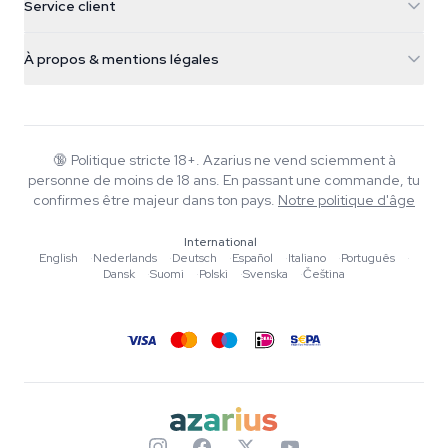
Service client
Nederland
Champignons magiques
Infos livraison
support@azarius.com
Smokeshop
À propos & mentions légales
+31(0)204897914
Politique de retour
Smartshop
À propos d'Azarius
Garantie qualité
Herbshop
Wiki
Nous contacter
Growshop
Blog
🔞
Politique stricte 18+. Azarius ne vend sciemment à
FAQ
personne de moins de 18 ans. En passant une commande, tu
Musique
Politique de confidentialité
confirmes être majeur dans ton pays.
Notre politique d'âge
Rédacteurs
International
Normes éditoriales
English
·
Nederlands
·
Deutsch
·
Español
·
Italiano
·
Português
·
Dansk
·
Suomi
·
Polski
·
Svenska
·
Čeština
Outils & Calculateurs
Promotions
Plan du site