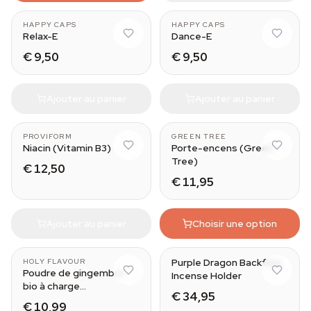
HAPPY CAPS
HAPPY CAPS
Relax-E
Dance-E
€ 9,50
€ 9,50
Ajouter au panier
Ajouter au panier
PROVIFORM
GREEN TREE
Niacin (Vitamin B3)
Porte-encens (Green
Tree)
€ 12,50
€ 11,95
Ajouter au panier
Choisir une option
Purple Dragon Backflow
HOLY FLAVOUR
Poudre de gingembre
Incense Holder
bio à charge
€ 34,95
microbienne réduite
€ 10,99