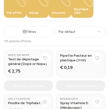
Boutique
Par effet
Ritual
Sécurité
CBD
Filtres
Par défaut
175 produits affichés
Pipette Pasteur en
DOPE OR NOPE
Test de dépistage
plastique (3 ml)
général (Dope or Nope)
€ 0,19
€ 2,75
Ajouter au panier
Ajouter au panier
HOLY FLAVOUR
MINDSCOPIC
Poudre de Triphala Bio
Spray Vitamine D
(Mindscopic)