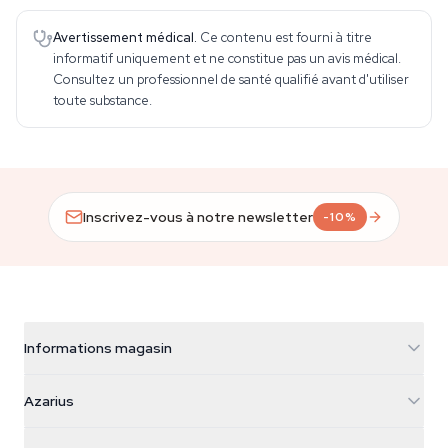
Avertissement médical.
Ce contenu est fourni à titre
informatif uniquement et ne constitue pas un avis médical.
Consultez un professionnel de santé qualifié avant d'utiliser
toute substance.
Inscrivez-vous à notre newsletter
-10%
Informations magasin
Azarius
Azarius
Galvaniweg 11
5482 TN Schijndel
Graines de cannabis