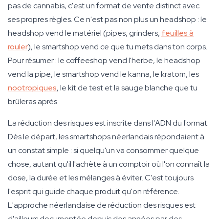
pas de cannabis, c'est un format de vente distinct avec
ses propres règles. Ce n'est pas non plus un headshop : le
headshop vend le matériel (pipes, grinders,
feuilles à
rouler
), le smartshop vend ce que tu mets dans ton corps.
Pour résumer : le coffeeshop vend l'herbe, le headshop
vend la pipe, le smartshop vend le kanna, le kratom, les
nootropiques
, le kit de test et la sauge blanche que tu
brûleras après.
La réduction des risques est inscrite dans l'ADN du format.
Dès le départ, les smartshops néerlandais répondaient à
un constat simple : si quelqu'un va consommer quelque
chose, autant qu'il l'achète à un comptoir où l'on connaît la
dose, la durée et les mélanges à éviter. C'est toujours
l'esprit qui guide chaque produit qu'on référence.
L'approche néerlandaise de réduction des risques est
d'ailleurs documentée depuis des années par des