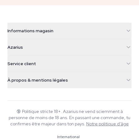
Informations magasin
Azarius
Azarius
Galvaniweg 11
5482 TN Schijndel
Graines de cannabis
Service client
Nederland
Champignons magiques
Infos livraison
support@azarius.com
Smokeshop
À propos & mentions légales
+31(0)204897914
Politique de retour
Smartshop
À propos d'Azarius
Garantie qualité
Herbshop
Wiki
Nous contacter
Growshop
Blog
🔞
Politique stricte 18+. Azarius ne vend sciemment à
FAQ
personne de moins de 18 ans. En passant une commande, tu
Rédacteurs
Politique de confidentialité
confirmes être majeur dans ton pays.
Notre politique d'âge
Normes éditoriales
International