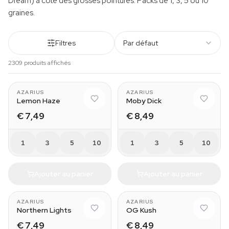
Dream) à côté des grosses pointures. Packs de 1, 3, 5 ou 10
graines.
Filtres
Par défaut
2309 produits affichés
AZARIUS
AZARIUS
Lemon Haze
Moby Dick
€ 7,49
€ 8,49
1
3
5
10
1
3
5
10
Ajouter au panier
Ajouter au panier
AZARIUS
AZARIUS
Northern Lights
OG Kush
€ 7,49
€ 8,49