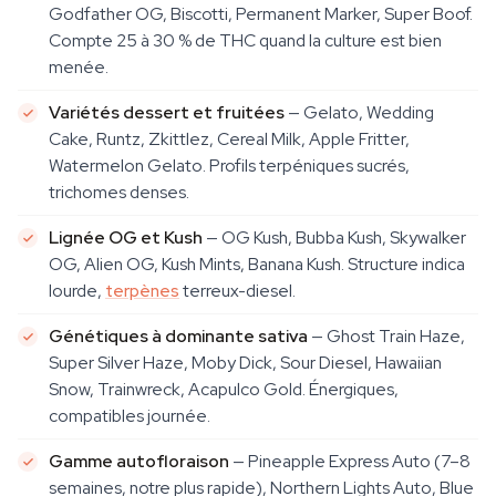
Godfather OG, Biscotti, Permanent Marker, Super Boof.
Compte 25 à 30 % de THC quand la culture est bien
menée.
Variétés dessert et fruitées
— Gelato, Wedding
Cake, Runtz, Zkittlez, Cereal Milk, Apple Fritter,
Watermelon Gelato. Profils terpéniques sucrés,
trichomes denses.
Lignée OG et Kush
— OG Kush, Bubba Kush, Skywalker
OG, Alien OG, Kush Mints, Banana Kush. Structure indica
lourde,
terpènes
terreux-diesel.
Génétiques à dominante sativa
— Ghost Train Haze,
Super Silver Haze, Moby Dick, Sour Diesel, Hawaiian
Snow, Trainwreck, Acapulco Gold. Énergiques,
compatibles journée.
Gamme autofloraison
— Pineapple Express Auto (7–8
semaines, notre plus rapide), Northern Lights Auto, Blue