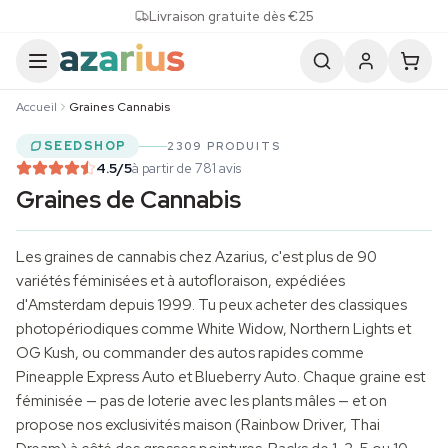
Skip to content
Livraison gratuite dès €25
Accueil
Graines Cannabis
SEEDSHOP
2309 PRODUITS
4.5
/5
à partir de 781 avis
Graines de Cannabis
Les graines de cannabis chez Azarius, c'est plus de 90
variétés féminisées et à autofloraison, expédiées
d'Amsterdam depuis 1999. Tu peux acheter des classiques
photopériodiques comme White Widow, Northern Lights et
OG Kush, ou commander des autos rapides comme
Pineapple Express Auto et Blueberry Auto. Chaque graine est
féminisée — pas de loterie avec les plants mâles — et on
propose nos exclusivités maison (Rainbow Driver, Thai