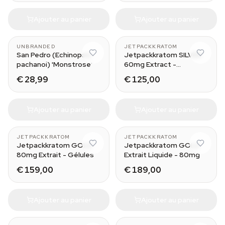
Ajouter au panier
Ajouter au panier
25 caps
UNBRANDED
JETPACKKRATOM
San Pedro (Echinopsis
Jetpackkratom SILVER
pachanoi) 'Monstrose'
60mg Extract -
Capsules
€ 28,99
€ 125,00
Ajouter au panier
Ajouter au panier
25 caps
30 ml
JETPACKKRATOM
JETPACKKRATOM
Jetpackkratom GOLD
Jetpackkratom GOLD
80mg Extrait - Gélules
Extrait Liquide - 80mg
€ 159,00
€ 189,00
Ajouter au panier
Ajouter au panier
30 ml
250 g