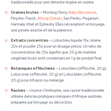
traditionnelle pour une détente légère en soirée.
Graines brutes
— Morning Glory,
Baby Woodrose
,
Peyote, Pavot,
African Dream
, San Pedro, Peganum
Harmala, Khat et Ephedra. Elles nécessitent un broyage,
une pesée exacte et de la patience.
Extraits concentrés
— Lotus bleu liquide 15x, résine
20x et poudre 25x pour un dosage précis. Un ratio de
concentration de 25x signifie que 25 g de matière
végétale brute sont condensés en 1 g de produit final.
Botaniques effilochées
— Lotus bleu (effiloché, 20 g),
Lotus rose (effiloché, 20 g) et Lotus blanc (effiloché,
20 g) pour infusion ou mélange.
Racines
— Uvuma-Omhlophe, une racine traditionnelle
utilisée dans les pratiques oniriques d'Afrique australe,
préparée par broyage ou décoction.