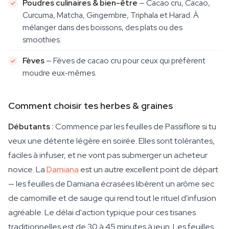
Poudres culinaires & bien-être
— Cacao cru, Cacao,
Curcuma, Matcha, Gingembre, Triphala et Harad. À
mélanger dans des boissons, des plats ou des
smoothies.
Fèves
— Fèves de cacao cru pour ceux qui préfèrent
moudre eux-mêmes.
Comment choisir tes herbes & graines
Débutants :
Commence par les feuilles de Passiflore si tu
veux une détente légère en soirée. Elles sont tolérantes,
faciles à infuser, et ne vont pas submerger un acheteur
novice. La
Damiana
est un autre excellent point de départ
— les feuilles de Damiana écrasées libèrent un arôme sec
de camomille et de sauge qui rend tout le rituel d'infusion
agréable. Le délai d'action typique pour ces tisanes
traditionnelles est de 30 à 45 minutes à jeun. Les feuilles