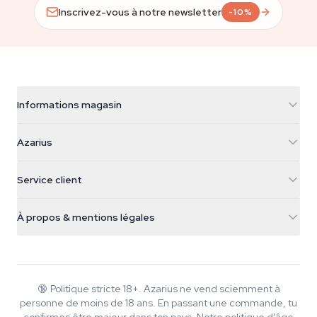
Inscrivez-vous à notre newsletter
-10%
Informations magasin
Azarius
Azarius
Galvaniweg 11
5482 TN Schijndel
Graines de cannabis
Service client
Nederland
Champignons magiques
Infos livraison
support@azarius.com
Smokeshop
À propos & mentions légales
+31(0)204897914
Politique de retour
Smartshop
À propos d'Azarius
Garantie qualité
Herbshop
Wiki
Nous contacter
Growshop
Blog
🔞
Politique stricte 18+. Azarius ne vend sciemment à
FAQ
personne de moins de 18 ans. En passant une commande, tu
Musique
Politique de confidentialité