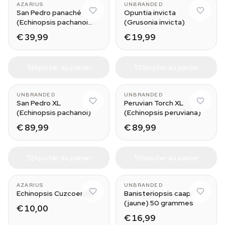
AZARIUS
UNBRANDED
San Pedro panaché
Opuntia invicta
(Echinopsis pachanoi
(Grusonia invicta)
variegata) Buenavista
€ 39,99
€ 19,99
Ajouter au panier
Ajouter au panier
UNBRANDED
UNBRANDED
San Pedro XL
Peruvian Torch XL
(Echinopsis pachanoi)
(Echinopsis peruviana)
€ 89,99
€ 89,99
Ajouter au panier
Ajouter au panier
Small (10-11 cm)
AZARIUS
UNBRANDED
Echinopsis Cuzcoensis
Banisteriopsis caapi
(jaune) 50 grammes
€ 10,00
€ 16,99