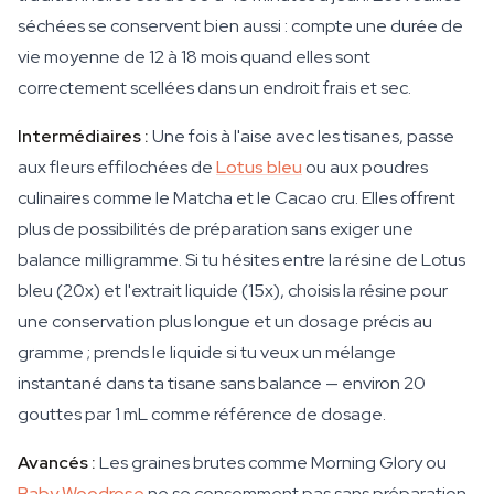
séchées se conservent bien aussi : compte une durée de
vie moyenne de 12 à 18 mois quand elles sont
correctement scellées dans un endroit frais et sec.
Intermédiaires :
Une fois à l'aise avec les tisanes, passe
aux fleurs effilochées de
Lotus bleu
ou aux poudres
culinaires comme le Matcha et le Cacao cru. Elles offrent
plus de possibilités de préparation sans exiger une
balance milligramme. Si tu hésites entre la résine de Lotus
bleu (20x) et l'extrait liquide (15x), choisis la résine pour
une conservation plus longue et un dosage précis au
gramme ; prends le liquide si tu veux un mélange
instantané dans ta tisane sans balance — environ 20
gouttes par 1 mL comme référence de dosage.
Avancés :
Les graines brutes comme Morning Glory ou
Baby Woodrose
ne se consomment pas sans préparation.