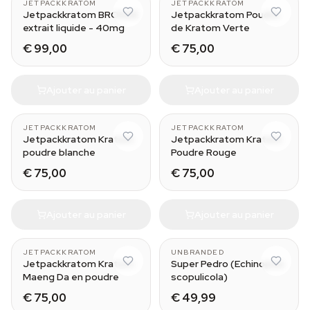
JETPACKKRATOM
JETPACKKRATOM
Jetpackkratom BRONZE
Jetpackkratom Poudre
extrait liquide - 40mg
de Kratom Verte
€ 99,00
€ 75,00
Ajouter au panier
Ajouter au panier
250 g
250 g
JETPACKKRATOM
JETPACKKRATOM
Jetpackkratom Kratom
Jetpackkratom Kratom
poudre blanche
Poudre Rouge
€ 75,00
€ 75,00
Ajouter au panier
Ajouter au panier
250 g
JETPACKKRATOM
UNBRANDED
Jetpackkratom Kratom
Super Pedro (Echinopsis
Maeng Da en poudre
scopulicola)
€ 75,00
€ 49,99