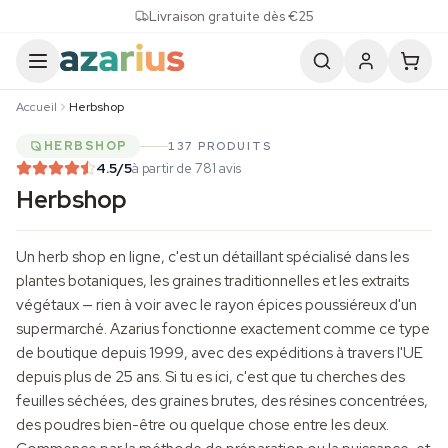
Skip to content
Livraison gratuite dès €25
Accueil
Herbshop
HERBSHOP
137 PRODUITS
4.5
/5
à partir de 781 avis
Herbshop
Un herb shop en ligne, c'est un détaillant spécialisé dans les
plantes botaniques, les graines traditionnelles et les extraits
végétaux — rien à voir avec le rayon épices poussiéreux d'un
supermarché. Azarius fonctionne exactement comme ce type
de boutique depuis 1999, avec des expéditions à travers l'UE
depuis plus de 25 ans. Si tu es ici, c'est que tu cherches des
feuilles séchées, des graines brutes, des résines concentrées,
des poudres bien-être ou quelque chose entre les deux.