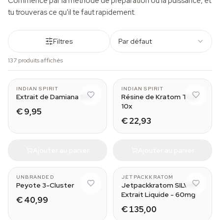
Commence par la méthode de préparation ou la puissance, et
tu trouveras ce qu'il te faut rapidement.
Filtres
Par défaut
137 produits affichés
INDIAN SPIRIT
INDIAN SPIRIT
Extrait de Damiana 10x
Résine de Kratom Thaï
10x
€ 9,95
€ 22,93
Ajouter au panier
Ajouter au panier
30 ml
UNBRANDED
JETPACKKRATOM
Peyote 3-Cluster
Jetpackkratom SILVER
Extrait Liquide - 60mg
€ 40,99
€ 135,00