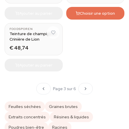
Ajouter au panier
Choisir une option
50 ml
FOODSPOREN
Teinture de champignon
Crinière de Lion
€ 48,74
Ajouter au panier
Page 3 sur 6
Feuilles séchées
Graines brutes
Extraits concentrés
Résines & liquides
Poudres bien-être
Racines