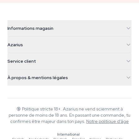
Informations magasin
Azarius
Azarius
Galvaniweg 11
5482 TN Schijndel
Graines de cannabis
Service client
Nederland
Champignons magiques
Infos livraison
support@azarius.com
Smokeshop
À propos & mentions légales
+31(0)204897914
Politique de retour
Smartshop
À propos d'Azarius
Garantie qualité
Herbshop
Wiki
Nous contacter
Growshop
Blog
🔞
Politique stricte 18+. Azarius ne vend sciemment à
FAQ
personne de moins de 18 ans. En passant une commande, tu
Musique
Politique de confidentialité
confirmes être majeur dans ton pays.
Notre politique d'âge
Rédacteurs
International
Normes éditoriales