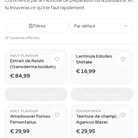
Commence par la méthode de préparation ou la puissance, et
tu trouveras ce qu'il te faut rapidement.
Filtres
Par défaut
137 produits affichés
Lentinula Edodes
HOLY FLAVOUR
Extrait de Reishi
Shiitake
(Ganoderma lucidum)
€ 16,99
€ 84,99
Ajouter au panier
Ajouter au panier
30 ml
HOLY FLAVOUR
FOODSPOREN
Amadouvier Fomes
Teinture de champignon
Fomentarius
Agaricus Blazei
€ 29,99
€ 29,95