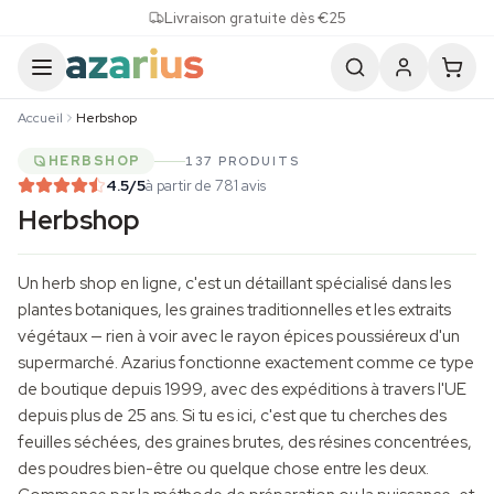
Skip to content
Livraison gratuite dès €25
Accueil
Herbshop
HERBSHOP
137 PRODUITS
4.5
/5
à partir de 781 avis
Herbshop
Un herb shop en ligne, c'est un détaillant spécialisé dans les
plantes botaniques, les graines traditionnelles et les extraits
végétaux — rien à voir avec le rayon épices poussiéreux d'un
supermarché. Azarius fonctionne exactement comme ce type
de boutique depuis 1999, avec des expéditions à travers l'UE
depuis plus de 25 ans. Si tu es ici, c'est que tu cherches des
feuilles séchées, des graines brutes, des résines concentrées,
des poudres bien-être ou quelque chose entre les deux.