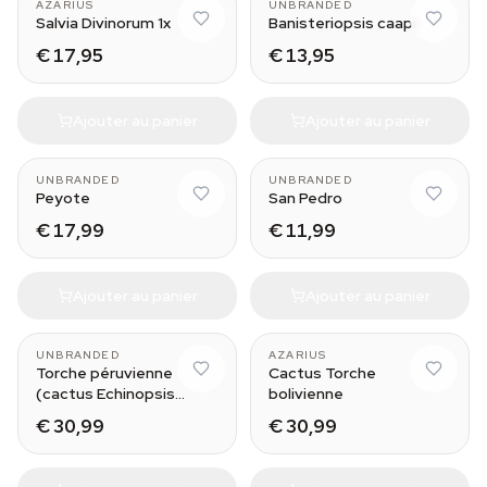
AZARIUS
UNBRANDED
Salvia Divinorum 1x
Banisteriopsis caapi
€ 17,95
€ 13,95
Ajouter au panier
Ajouter au panier
2-3 cm
Small (10-11 cm)
UNBRANDED
UNBRANDED
Peyote
San Pedro
€ 17,99
€ 11,99
Ajouter au panier
Ajouter au panier
Medium (25-30 cm)
Medium (25-30 cm)
UNBRANDED
AZARIUS
Torche péruvienne
Cactus Torche
(cactus Echinopsis
bolivienne
peruviana)
€ 30,99
€ 30,99