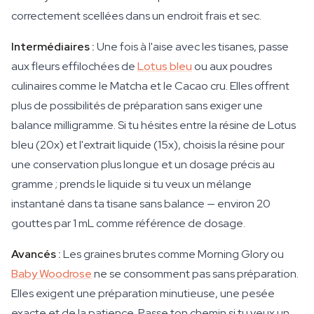
correctement scellées dans un endroit frais et sec.
Intermédiaires :
Une fois à l'aise avec les tisanes, passe
aux fleurs effilochées de
Lotus bleu
ou aux poudres
culinaires comme le Matcha et le Cacao cru. Elles offrent
plus de possibilités de préparation sans exiger une
balance milligramme. Si tu hésites entre la résine de Lotus
bleu (20x) et l'extrait liquide (15x), choisis la résine pour
une conservation plus longue et un dosage précis au
gramme ; prends le liquide si tu veux un mélange
instantané dans ta tisane sans balance — environ 20
gouttes par 1 mL comme référence de dosage.
Avancés :
Les graines brutes comme Morning Glory ou
Baby Woodrose
ne se consomment pas sans préparation.
Elles exigent une préparation minutieuse, une pesée
exacte et de la patience. Passe ton chemin si tu veux un