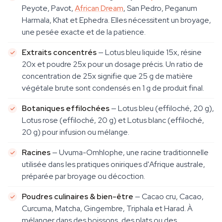
Peyote, Pavot,
African Dream
, San Pedro, Peganum
Harmala, Khat et Ephedra. Elles nécessitent un broyage,
une pesée exacte et de la patience.
Extraits concentrés
— Lotus bleu liquide 15x, résine
20x et poudre 25x pour un dosage précis. Un ratio de
concentration de 25x signifie que 25 g de matière
végétale brute sont condensés en 1 g de produit final.
Botaniques effilochées
— Lotus bleu (effiloché, 20 g),
Lotus rose (effiloché, 20 g) et Lotus blanc (effiloché,
20 g) pour infusion ou mélange.
Racines
— Uvuma-Omhlophe, une racine traditionnelle
utilisée dans les pratiques oniriques d'Afrique australe,
préparée par broyage ou décoction.
Poudres culinaires & bien-être
— Cacao cru, Cacao,
Curcuma, Matcha, Gingembre, Triphala et Harad. À
mélanger dans des boissons, des plats ou des