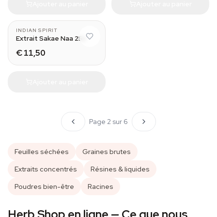
Ajouter au panier
Ajouter au panier
INDIAN SPIRIT
Extrait Sakae Naa 25x
€ 11,50
Ajouter au panier
Page 2 sur 6
Feuilles séchées
Graines brutes
Extraits concentrés
Résines & liquides
Poudres bien-être
Racines
Herb Shop en ligne — Ce que nous