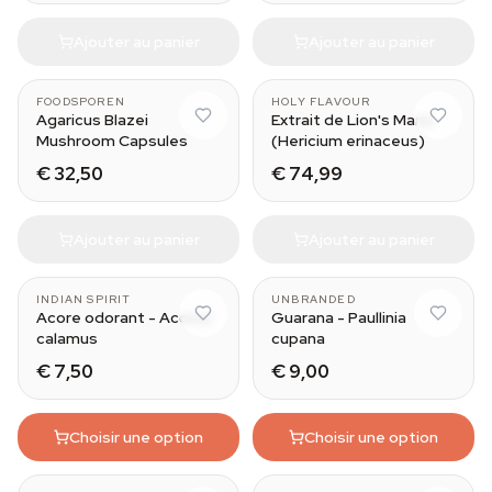
Ajouter au panier
Ajouter au panier
FOODSPOREN
HOLY FLAVOUR
Agaricus Blazei
Extrait de Lion's Mane
Mushroom Capsules
(Hericium erinaceus)
€ 32,50
€ 74,99
Ajouter au panier
Ajouter au panier
INDIAN SPIRIT
UNBRANDED
Acore odorant - Acorus
Guarana - Paullinia
calamus
cupana
€ 7,50
€ 9,00
Choisir une option
Choisir une option
10x (1g)