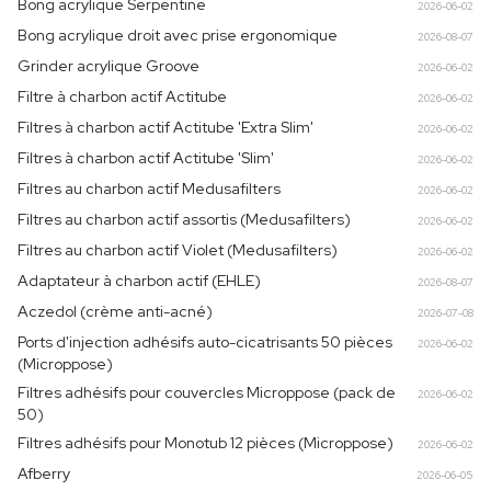
Bong acrylique Serpentine
2026-06-02
Bong acrylique droit avec prise ergonomique
2026-08-07
Grinder acrylique Groove
2026-06-02
Filtre à charbon actif Actitube
2026-06-02
Filtres à charbon actif Actitube 'Extra Slim'
2026-06-02
Filtres à charbon actif Actitube 'Slim'
2026-06-02
Filtres au charbon actif Medusafilters
2026-06-02
Filtres au charbon actif assortis (Medusafilters)
2026-06-02
Filtres au charbon actif Violet (Medusafilters)
2026-06-02
Adaptateur à charbon actif (EHLE)
2026-08-07
Aczedol (crème anti-acné)
2026-07-08
Ports d'injection adhésifs auto-cicatrisants 50 pièces
2026-06-02
(Microppose)
Filtres adhésifs pour couvercles Microppose (pack de
2026-06-02
50)
Filtres adhésifs pour Monotub 12 pièces (Microppose)
2026-06-02
Afberry
2026-06-05