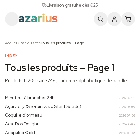
Skip to content
Livraison gratuite dès €25
Accueil
›
Plan du site
›
Tous les produits
—
Page 1
INDEX
Tous les produits
—
Page 1
Produits 1–200 sur 3748, par ordre alphabétique de handle.
Minuteur à brancher 24h
2026-06-11
Açai Jelly (Sherbinskis x Silent Seeds)
2026-06-05
Coquille d'ormeau
2026-07-06
Aca-Dos Delight
2026-06-05
Acapulco Gold
2026-06-02