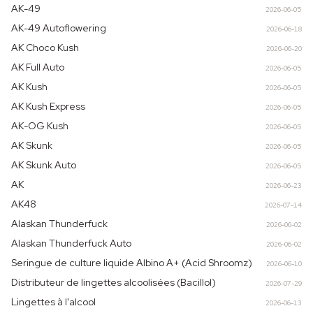
AK-49
2026-06-05
AK-49 Autoflowering
2026-06-18
AK Choco Kush
2026-06-20
AK Full Auto
2026-06-05
AK Kush
2026-06-05
AK Kush Express
2026-06-05
AK-OG Kush
2026-06-05
AK Skunk
2026-06-05
AK Skunk Auto
2026-06-05
AK
2026-06-23
AK48
2026-07-14
Alaskan Thunderfuck
2026-06-02
Alaskan Thunderfuck Auto
2026-06-02
Seringue de culture liquide Albino A+ (Acid Shroomz)
2026-06-10
Distributeur de lingettes alcoolisées (Bacillol)
2026-07-29
Lingettes à l'alcool
2026-06-13