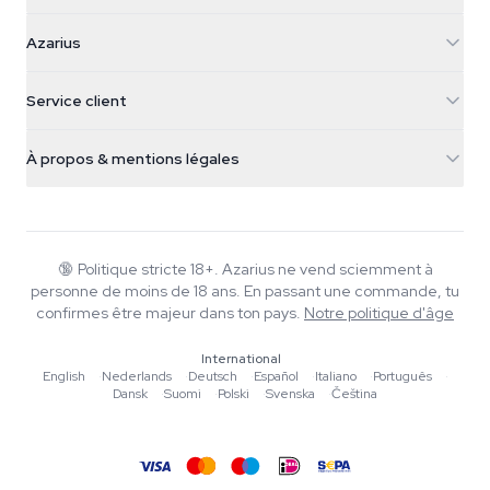
Azarius
Azarius
Galvaniweg 11
5482 TN Schijndel
Graines de cannabis
Service client
Nederland
Champignons magiques
Infos livraison
support@azarius.com
Smokeshop
À propos & mentions légales
+31(0)204897914
Politique de retour
Smartshop
À propos d'Azarius
Garantie qualité
Herbshop
Wiki
Nous contacter
Growshop
Blog
🔞
Politique stricte 18+. Azarius ne vend sciemment à
FAQ
personne de moins de 18 ans. En passant une commande, tu
Musique
Politique de confidentialité
confirmes être majeur dans ton pays.
Notre politique d'âge
Rédacteurs
International
Normes éditoriales
English
·
Nederlands
·
Deutsch
·
Español
·
Italiano
·
Português
·
Dansk
·
Suomi
·
Polski
·
Svenska
·
Čeština
Outils & Calculateurs
Promotions
Plan du site