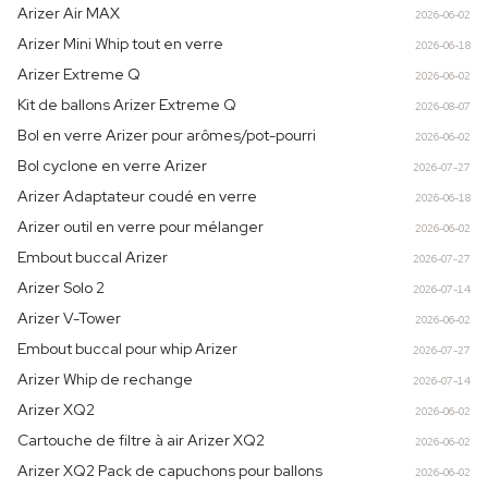
Arizer Air MAX
2026-06-02
Arizer Mini Whip tout en verre
2026-06-18
Arizer Extreme Q
2026-06-02
Kit de ballons Arizer Extreme Q
2026-08-07
Bol en verre Arizer pour arômes/pot-pourri
2026-06-02
Bol cyclone en verre Arizer
2026-07-27
Arizer Adaptateur coudé en verre
2026-06-18
Arizer outil en verre pour mélanger
2026-06-02
Embout buccal Arizer
2026-07-27
Arizer Solo 2
2026-07-14
Arizer V-Tower
2026-06-02
Embout buccal pour whip Arizer
2026-07-27
Arizer Whip de rechange
2026-07-14
Arizer XQ2
2026-06-02
Cartouche de filtre à air Arizer XQ2
2026-06-02
Arizer XQ2 Pack de capuchons pour ballons
2026-06-02