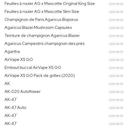
Feuilles à rouler AG x Mascotte Original King Size
2026-06-02
Feuilles à rouler AG x Mascotte Slim Size
2026-06-02
Champignon de Paris Agaricus Bisporus
2026-06-02
Agaricus Blazei Mushroom Capsules
2026-06-29
Teinture de champignon Agaricus Blazei
2026-06-02
Agaricus Campestris champignon des prés
2026-06-02
Agartha
2026-08-07
AirVape XS GO
2026-06-18
Embout buccal AirVape XS GO
2026-06-02
AirVape XS GO Pack de grilles (2020)
2026-06-02
AK
2026-06-05
AK-020 Autoflower
2026-06-20
AK-47
2026-06-02
AK-47 Auto
2026-06-02
AK-47
2026-06-05
AK-47
2026-08-07