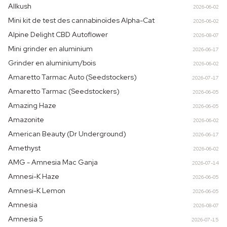
Allkush
2026-06-02
Mini kit de test des cannabinoïdes Alpha-Cat
2026-06-02
Alpine Delight CBD Autoflower
2026-08-07
Mini grinder en aluminium
2026-06-17
Grinder en aluminium/bois
2026-06-02
Amaretto Tarmac Auto (Seedstockers)
2026-07-17
Amaretto Tarmac (Seedstockers)
2026-06-05
Amazing Haze
2026-06-05
Amazonite
2026-06-02
American Beauty (Dr Underground)
2026-06-17
Amethyst
2026-06-02
AMG - Amnesia Mac Ganja
2026-07-14
Amnesi-K Haze
2026-06-05
Amnesi-K Lemon
2026-06-05
Amnesia
2026-08-07
Amnesia 5
2026-07-15