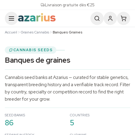
Skip to content
Livraison gratuite dès €25
Accueil
Graines Cannabis
Banques Graines
CANNABIS SEEDS
Banques de graines
Cannabis seed banks at Azarius — curated for stable genetics,
transparent breeding history and a verifiable track record. Filter
by country, specialty or competition record to find the right
breeder for your grow.
SEED BANKS
COUNTRIES
86
5