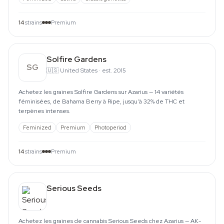
14
strains
Premium
Solfire Gardens
SG
🇺🇸
United States
·
est. 2015
Achetez les graines Solfire Gardens sur Azarius — 14 variétés
féminisées, de Bahama Berry à Ripe, jusqu'à 32% de THC et
terpènes intenses.
Feminized
Premium
Photoperiod
14
strains
Premium
Serious Seeds
Achetez les graines de cannabis Serious Seeds chez Azarius — AK-