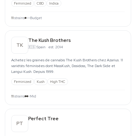
Feminized
CBD
Indica
11
strains
Budget
The Kush Brothers
TK
🇪🇸
Spain
·
est. 2014
Achetez les graines de cannabis The Kush Brothers chez Azarius. 11
variétés féminisées dont MassKush, Dosidoss, The Dark Side et
Langui Kush. Depuis 1999.
Feminized
Kush
High THC
11
strains
Mid
Perfect Tree
PT