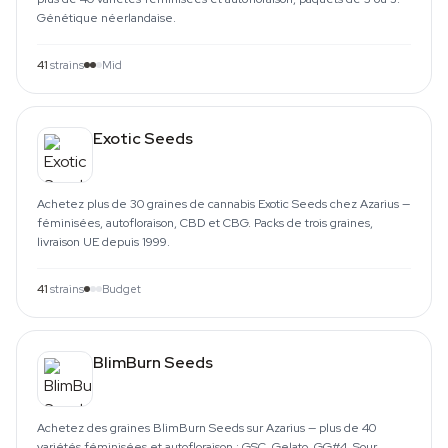
Génétique néerlandaise.
41
strains
Mid
Exotic Seeds
Achetez plus de 30 graines de cannabis Exotic Seeds chez Azarius —
féminisées, autofloraison, CBD et CBG. Packs de trois graines,
livraison UE depuis 1999.
41
strains
Budget
BlimBurn Seeds
Achetez des graines BlimBurn Seeds sur Azarius — plus de 40
variétés féminisées et autofloraison : GSC, Gelato, GG#4, Sour