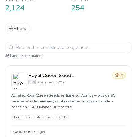
STRAINS IN STOCK
CUP WINS
2,124
254
Filters
86 banques de graines
Royal Queen Seeds
20
🇪🇸
Spain
·
est. 2007
Achetez Royal Queen Seeds en ligne sur Azarius — plus de 80
variétés RQS féminisées, autoflorissantes, à floraison rapide et
riches en CBD. Livraison UE discrète.
Feminized
Autoflower
CBD
170
strains
Budget