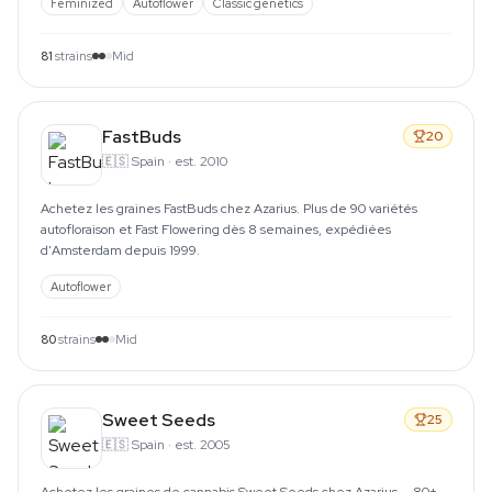
Feminized
Autoflower
Classic genetics
81
strains
Mid
FastBuds
20
🇪🇸
Spain
·
est. 2010
Achetez les graines FastBuds chez Azarius. Plus de 90 variétés
autofloraison et Fast Flowering dès 8 semaines, expédiées
d'Amsterdam depuis 1999.
Autoflower
80
strains
Mid
Sweet Seeds
25
🇪🇸
Spain
·
est. 2005