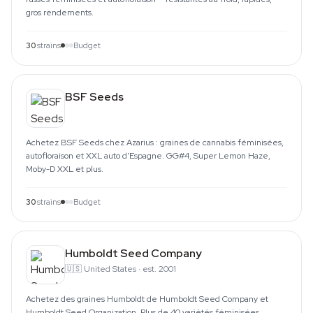
gros rendements.
30
strains
Budget
BSF Seeds
Achetez BSF Seeds chez Azarius : graines de cannabis féminisées,
autofloraison et XXL auto d'Espagne. GG#4, Super Lemon Haze,
Moby-D XXL et plus.
30
strains
Budget
Humboldt Seed Company
🇺🇸
United States
·
est. 2001
Achetez des graines Humboldt de Humboldt Seed Company et
Humboldt Seed Organization. Plus de 40 variétés féminisées,