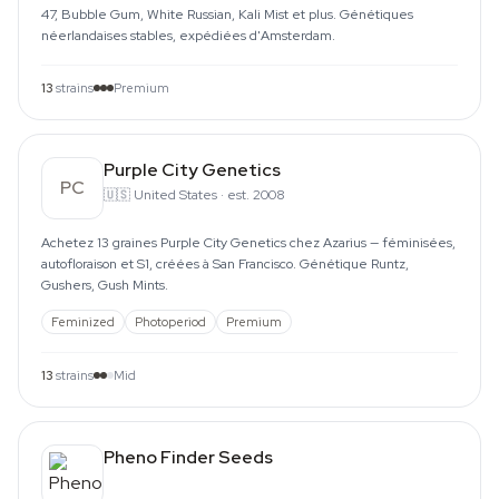
47, Bubble Gum, White Russian, Kali Mist et plus. Génétiques
néerlandaises stables, expédiées d'Amsterdam.
13
strains
Premium
Purple City Genetics
PC
🇺🇸
United States
·
est. 2008
Achetez 13 graines Purple City Genetics chez Azarius — féminisées,
autofloraison et S1, créées à San Francisco. Génétique Runtz,
Gushers, Gush Mints.
Feminized
Photoperiod
Premium
13
strains
Mid
Pheno Finder Seeds