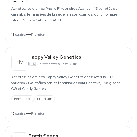
Achetez les graines Pheno Finder chez Azarius — 13 variétés de
cannabis féminisées du breeder amstellodamois, dont Fromage
Blue, Rainbow Cake et MAC 11.
13
strains
Premium
Happy Valley Genetics
HV
🇺🇸
United States
·
est. 2018
Achetez les graines Happy Valley Genetics chez Azarius — 13
variétés US autofloraison et féminisées dont Shortcut, Everglades
OG et Candy Games.
Feminized
Premium
13
strains
Premium
Bomb Seeds