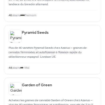
landrace du breeder allemand.
46
strains
Premium
Pyramid Seeds
Plus de 40 variétés Pyramid Seeds chez Azarius — graines de
cannabis féminisées et autofloraison à floraison rapide du
sélectionneur espagnol. Livraison UE.
44
strains
Mid
Garden of Green
Achetez les graines de cannabis Garden of Green chez Azarius —
plus de 40 variétés féminisées et autofloraison, paquets de 3 ou 5.