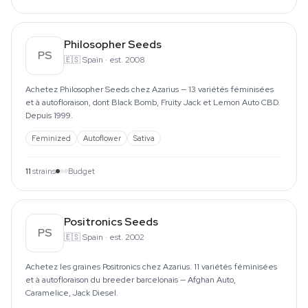
Philosopher Seeds
PS
🇪🇸
Spain
·
est. 2008
Achetez Philosopher Seeds chez Azarius — 13 variétés féminisées
et à autofloraison, dont Black Bomb, Fruity Jack et Lemon Auto CBD.
Depuis 1999.
Feminized
Autoflower
Sativa
11
strains
Budget
Positronics Seeds
PS
🇪🇸
Spain
·
est. 2002
Achetez les graines Positronics chez Azarius. 11 variétés féminisées
et à autofloraison du breeder barcelonais — Afghan Auto,
Caramelice, Jack Diesel.