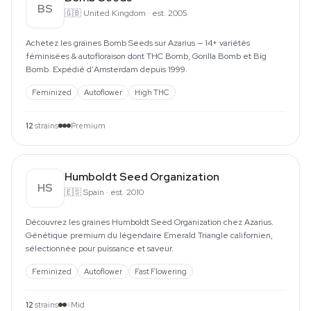
BS
🇬🇧
United Kingdom
·
est. 2005
Achetez les graines Bomb Seeds sur Azarius — 14+ variétés
féminisées & autofloraison dont THC Bomb, Gorilla Bomb et Big
Bomb. Expédié d'Amsterdam depuis 1999.
Feminized
Autoflower
High THC
12
strains
Premium
Humboldt Seed Organization
HS
🇪🇸
Spain
·
est. 2010
Découvrez les graines Humboldt Seed Organization chez Azarius.
Génétique premium du légendaire Emerald Triangle californien,
sélectionnée pour puissance et saveur.
Feminized
Autoflower
Fast Flowering
12
strains
Mid