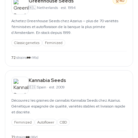
Greenhouse Seeds
40
🇳🇱
Netherlands
·
est. 1994
Achetez Greenhouse Seeds chez Azarius — plus de 70 variétés
féminisées et autofloraison de la banque la plus primée
d'Amsterdam. En stock depuis 1999.
Classic genetics
Feminized
72
strains
Mid
Kannabia Seeds
🇪🇸
Spain
·
est. 2009
Découvrez les graines de cannabis Kannabia Seeds chez Azarius.
Génétique espagnole de qualité, variétés stables et livraison rapide
et discrète.
Feminized
Autoflower
CBD
71
strains
Mid