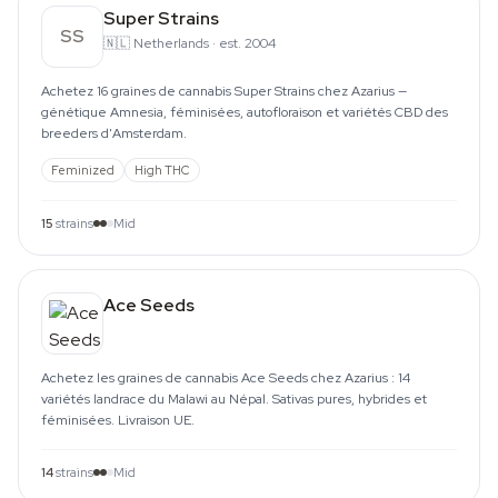
Super Strains
SS
🇳🇱
Netherlands
·
est. 2004
Achetez 16 graines de cannabis Super Strains chez Azarius —
génétique Amnesia, féminisées, autofloraison et variétés CBD des
breeders d'Amsterdam.
Feminized
High THC
15
strains
Mid
Ace Seeds
Achetez les graines de cannabis Ace Seeds chez Azarius : 14
variétés landrace du Malawi au Népal. Sativas pures, hybrides et
féminisées. Livraison UE.
14
strains
Mid