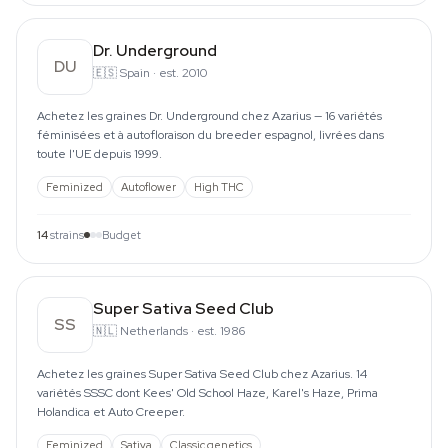
Dr. Underground
DU
🇪🇸
Spain
·
est. 2010
Achetez les graines Dr. Underground chez Azarius — 16 variétés
féminisées et à autofloraison du breeder espagnol, livrées dans
toute l'UE depuis 1999.
Feminized
Autoflower
High THC
14
strains
Budget
Super Sativa Seed Club
SS
🇳🇱
Netherlands
·
est. 1986
Achetez les graines Super Sativa Seed Club chez Azarius. 14
variétés SSSC dont Kees' Old School Haze, Karel's Haze, Prima
Holandica et Auto Creeper.
Feminized
Sativa
Classic genetics