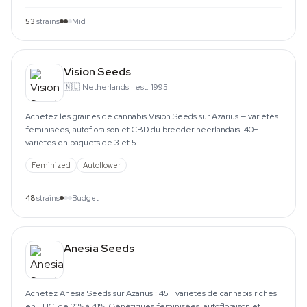
53
strains
Mid
Vision Seeds
🇳🇱
Netherlands
·
est. 1995
Achetez les graines de cannabis Vision Seeds sur Azarius — variétés
féminisées, autofloraison et CBD du breeder néerlandais. 40+
variétés en paquets de 3 et 5.
Feminized
Autoflower
48
strains
Budget
Anesia Seeds
Achetez Anesia Seeds sur Azarius : 45+ variétés de cannabis riches
en THC, de 21% à 41%. Génétiques féminisées, autofloraison et