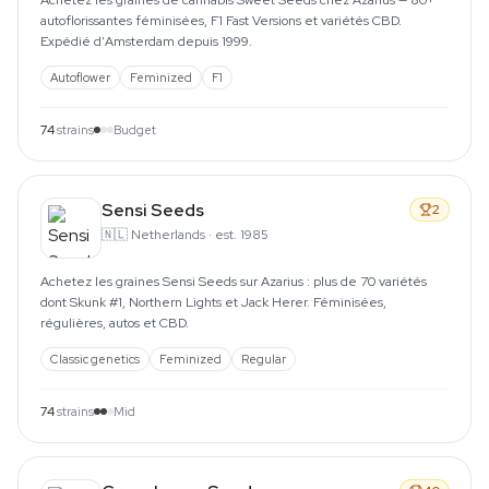
Achetez les graines de cannabis Sweet Seeds chez Azarius — 80+
autoflorissantes féminisées, F1 Fast Versions et variétés CBD.
Expédié d'Amsterdam depuis 1999.
Autoflower
Feminized
F1
74
strains
Budget
Sensi Seeds
2
🇳🇱
Netherlands
·
est. 1985
Achetez les graines Sensi Seeds sur Azarius : plus de 70 variétés
dont Skunk #1, Northern Lights et Jack Herer. Féminisées,
régulières, autos et CBD.
Classic genetics
Feminized
Regular
74
strains
Mid