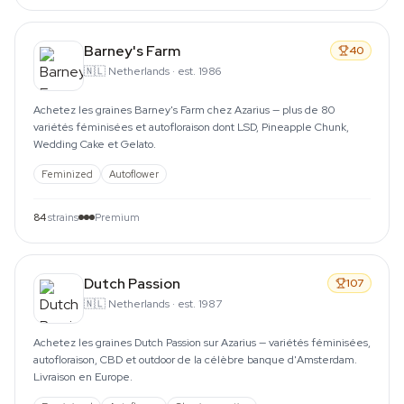
Barney's Farm
40
🇳🇱
Netherlands
·
est. 1986
Achetez les graines Barney's Farm chez Azarius — plus de 80
variétés féminisées et autofloraison dont LSD, Pineapple Chunk,
Wedding Cake et Gelato.
Feminized
Autoflower
84
strains
Premium
Dutch Passion
107
🇳🇱
Netherlands
·
est. 1987
Achetez les graines Dutch Passion sur Azarius — variétés féminisées,
autofloraison, CBD et outdoor de la célèbre banque d'Amsterdam.
Livraison en Europe.